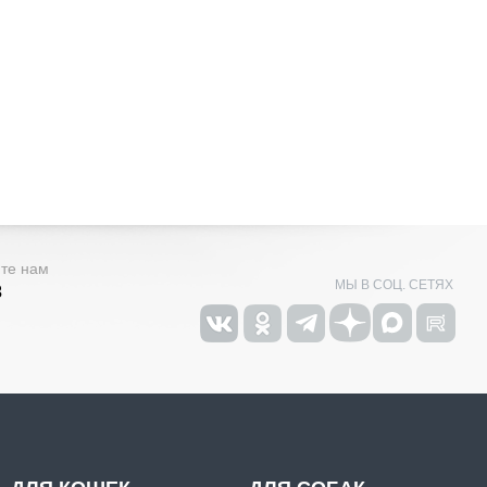
ите нам
МЫ В СОЦ. СЕТЯХ
3