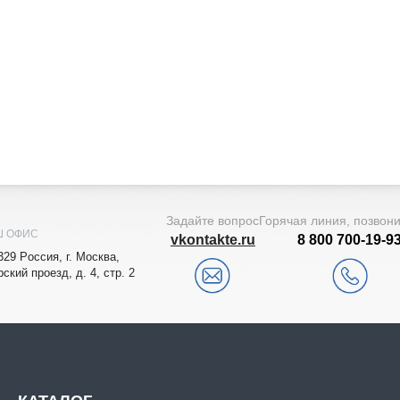
Задайте вопрос
Горячая линия, позвон
Ш ОФИС
vkontakte.ru
8 800 700-19-9
329
Рoccия,
г. Мocквa
,
рский проезд, д. 4, стр. 2