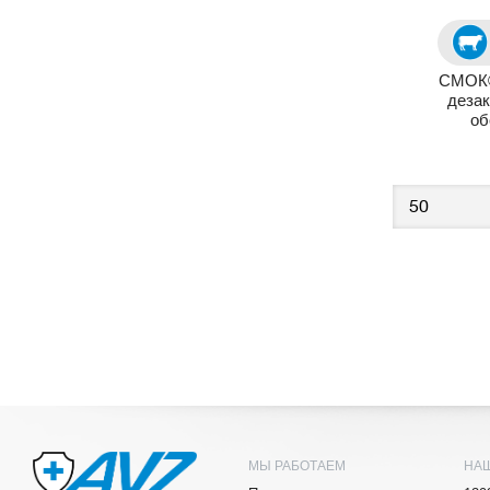
СМОК®
деза
об
МЫ РАБОТАЕМ
НА