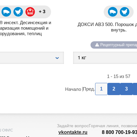
+ 3
 инсект. Десинсекция и
ДОКСИ АВЗ 500. Порошок 
каризация помещений и
внутрь.
орудования, теплиц
Рецептурный препа
1 - 15 из 57
Пред.
1
2
3
Начало
Задайте вопрос
Горячая линия, позвон
Ш ОФИС
vkontakte.ru
8 800 700-19-9