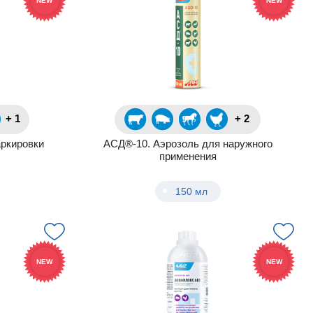
NEW
NEW
+ 1
+ 2
ркировки
АСД®-10. Аэрозоль для наружного
применения
150 мл
NEW
NEW