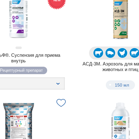
NEW
Ф®. Суспензия для приема
внутрь
АСД-3М. Аэрозоль для ма
животных и птиц
Рецептурный препарат
150 мл