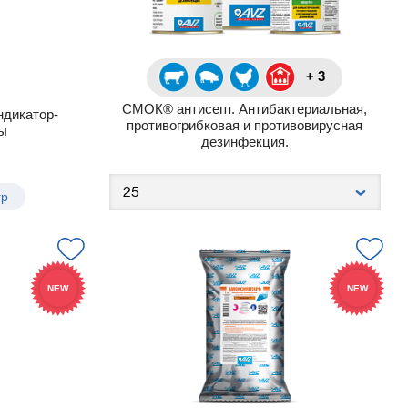
+ 3
СМОК® антисепт. Антибактериальная,
дикатор-
противогрибковая и противовирусная
ы
дезинфекция.
гр
NEW
NEW