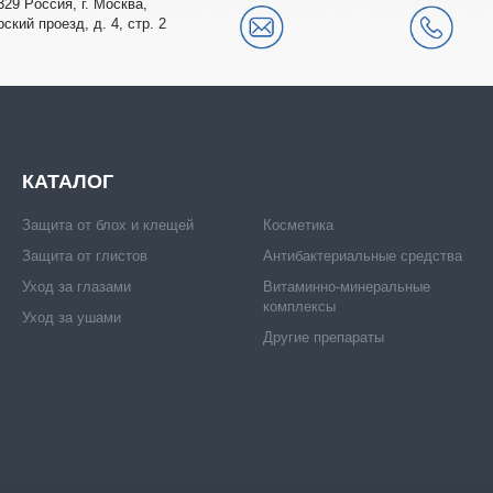
329
Рoccия,
г. Мocквa
,
рский проезд, д. 4, стр. 2
КАТАЛОГ
Защита от блох и клещей
Косметика
Защита от глистов
Антибактериальные средства
Уход за глазами
Витаминно-минеральные
комплексы
Уход за ушами
Другие препараты