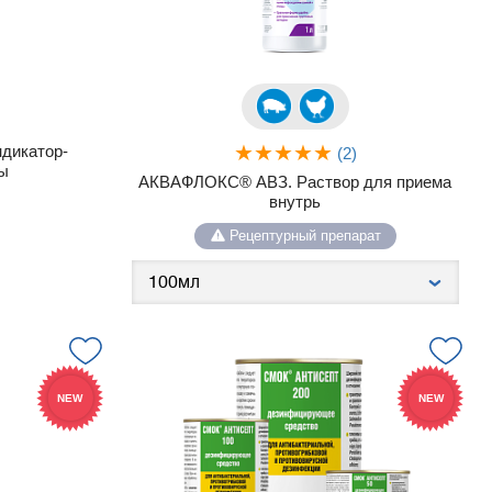
дикатор-
(2)
ы
АКВАФЛОКС® АВЗ. Раствор для приема
внутрь
Рецептурный препарат
NEW
NEW