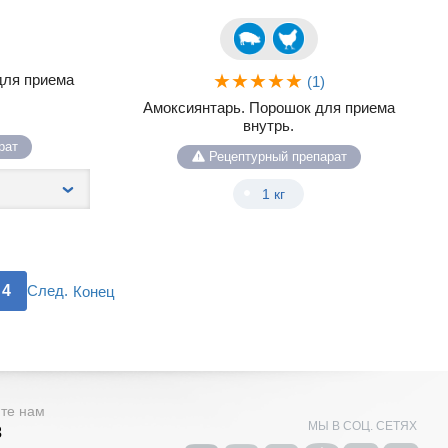
для приема
(1)
Амоксиянтарь. Порошок для приема
внутрь.
рат
Рецептурный препарат
1 кг
4
След.
Конец
ите нам
МЫ В СОЦ. СЕТЯХ
3