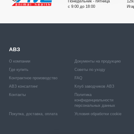
Понедельник - пятница
129
с 9:00 до 18:00
Ига
АВЗ
О компании
Документы на продукцию
Где купить
Советы по уходу
Контрактное производство
FAQ
АВЗ консалтинг
Клуб заводчиков АВЗ
Контакты
Политика
конфиденциальности
персональных данных
Покупка, доставка, оплата
Условия обработки cookie