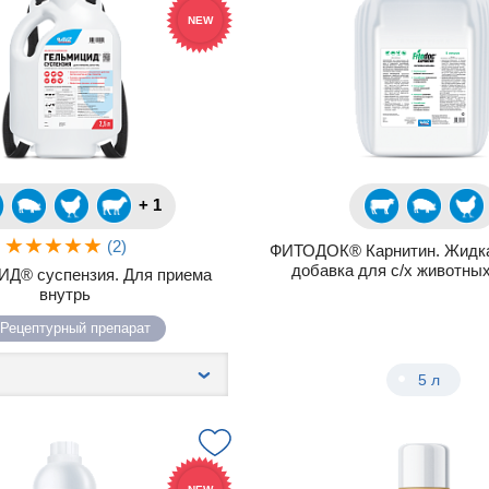
NEW
+ 1
(2)
ФИТОДОК® Карнитин. Жидка
добавка для с/х животны
Д® суспензия. Для приема
внутрь
Рецептурный препарат
5 л