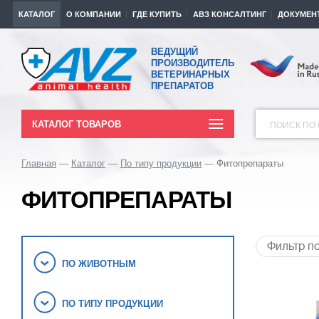
КАТАЛОГ
О КОМПАНИИ
ГДЕ КУПИТЬ
АВЗ КОНСАЛТИНГ
ДОКУМЕН
ВЕДУЩИЙ
ПРОИЗВОДИТЕЛЬ
ВЕТЕРИНАРНЫХ
ПРЕПАРАТОВ
КАТАЛОГ ТОВАРОВ
ПОИСК ПО 
Главная
Каталог
По типу продукции
Фитопрепараты
ФИТОПРЕПАРАТЫ
ПО ЖИВОТНЫМ
ПО ТИПУ ПРОДУКЦИИ