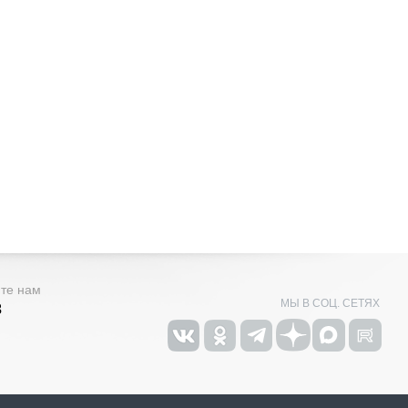
ите нам
МЫ В СОЦ. СЕТЯХ
3