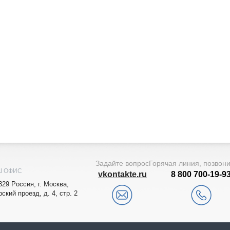
Задайте вопрос
Горячая линия, позвон
Ш ОФИС
vkontakte.ru
8 800 700-19-9
329
Рoccия,
г. Мocквa
,
рский проезд, д. 4, стр. 2