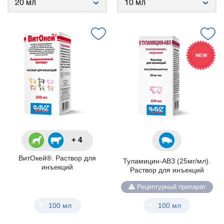
NEW
+ 4
ВитОкей®. Раствор для
Туламицин-АВЗ (25мг/мл).
инъекций
Раствор для инъекций
Рецептурный препарат
100 мл
100 мл