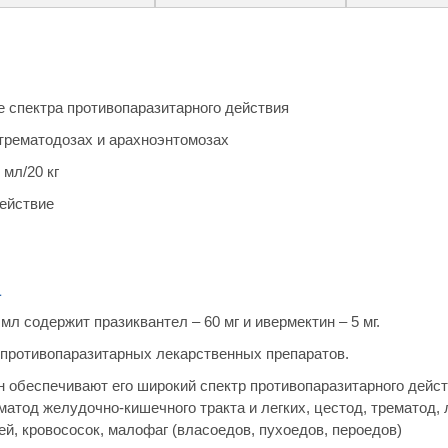
е спектра противопаразитарного действия
трематодозах и арахноэнтомозах
мл/20 кг
действие
а
л содержит празиквантел – 60 мг и ивермектин – 5 мг.
 противопаразитарных лекарственных препаратов.
н обеспечивают его широкий спектр противопаразитарного дейст
атод желудочно-кишечного тракта и легких, цестод, трематод, 
й, кровососок, малофаг (власоедов, пухоедов, пероедов)