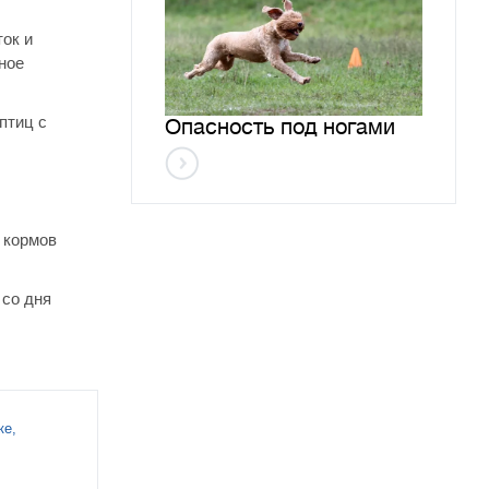
ок и
ное
птиц с
Опасность под ногами
 кормов
 со дня
ке,