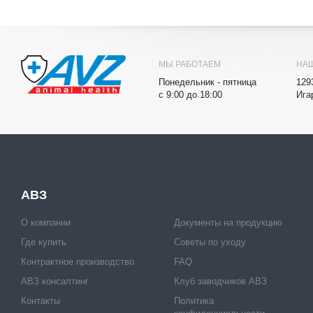
МЫ РАБОТАЕМ
НА
Понедельник - пятница
129
с 9:00 до 18:00
Ига
АВЗ
О компании
Документы на продукцию
Где купить
Советы по уходу
Контрактное производство
FAQ
АВЗ консалтинг
Клуб заводчиков АВЗ
Контакты
Политика