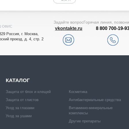
Задайте вопрос
Горячая линия, позвон
Ш ОФИС
vkontakte.ru
8 800 700-19-9
329
Рoccия,
г. Мocквa
,
рский проезд, д. 4, стр. 2
КАТАЛОГ
Защита от блох и клещей
Косметика
Защита от глистов
Антибактериальные средства
Уход за глазами
Витаминно-минеральные
комплексы
Уход за ушами
Другие препараты