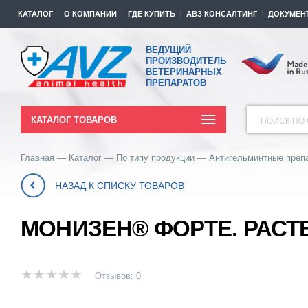
КАТАЛОГ
О КОМПАНИИ
ГДЕ КУПИТЬ
АВЗ КОНСАЛТИНГ
ДОКУМЕН
ВЕДУЩИЙ
ПРОИЗВОДИТЕЛЬ
ВЕТЕРИНАРНЫХ
ПРЕПАРАТОВ
КАТАЛОГ ТОВАРОВ
ПОИСК ПО 
Главная
Каталог
По типу продукции
Антигельминтные преп
НАЗАД К СПИСКУ ТОВАРОВ
МОНИЗЕН® ФОРТЕ. РАСТ
Отзывов: 0