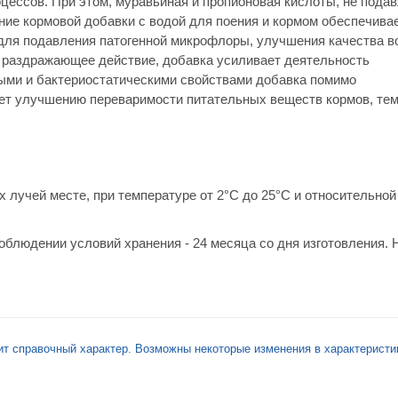
ессов. При этом, муравьиная и пропионовая кислоты, не пода
ие кормовой добавки с водой для поения и кормом обеспечива
о для подавления патогенной микрофлоры, улучшения качества в
 раздражающее действие, добавка усиливает деятельность
ными и бактериостатическими свойствами добавка помимо
ует улучшению переваримости питательных веществ кормов, те
 лучей месте, при температуре от 2°С до 25°С и относительной
облюдении условий хранения - 24 месяца со дня изготовления. 
ит справочный характер. Возможны некоторые изменения в характеристи