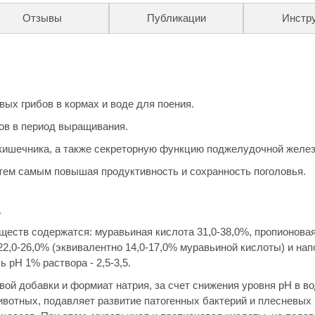
Отзывы
Публикации
Инстр
вых грибов в кормах и воде для поения.
ов в период выращивания.
 кишечника, а также секреторную функцию поджелудочной желе
тем самым повышая продуктивность и сохранность поголовья.
а
ществ содержатся: муравьиная кислота 31,0-38,0%, пропионова
22,0-26,0% (эквивалентно 14,0-17,0% муравьиной кислоты) и нап
 pH 1% раствора - 2,5-3,5.
вой добавки и формиат натрия, за счет снижения уровня рН в в
ивотных, подавляет развитие патогенных бактерий и плесневых 