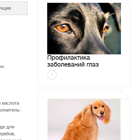
укция
Профилактика
заболеваний глаз
зы.
я кислота
олнитель:
оде для
грибов,