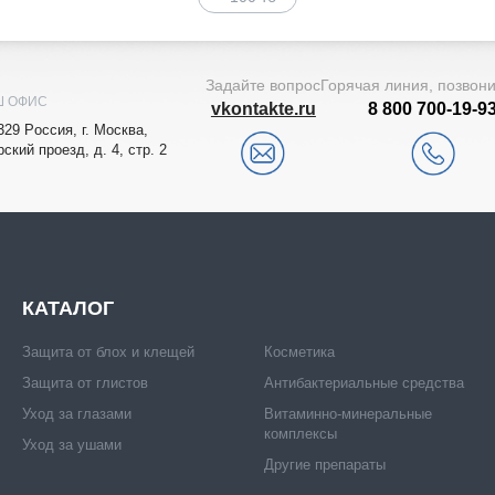
Задайте вопрос
Горячая линия, позвон
Ш ОФИС
vkontakte.ru
8 800 700-19-9
329
Рoccия,
г. Мocквa
,
рский проезд, д. 4, стр. 2
КАТАЛОГ
Защита от блох и клещей
Косметика
Защита от глистов
Антибактериальные средства
Уход за глазами
Витаминно-минеральные
комплексы
Уход за ушами
Другие препараты