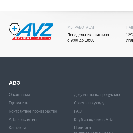
МЫ РАБОТАЕМ
НА
Понедельник - пятница
129
с 9:00 до 18:00
Ига
АВЗ
О компании
Документы на продукцию
Где купить
Советы по уходу
Контрактное производство
FAQ
АВЗ консалтинг
Клуб заводчиков АВЗ
Контакты
Политика