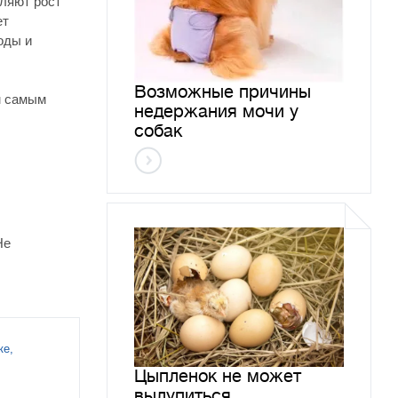
вляют рост
ет
оды и
Возможные причины
м самым
недержания мочи у
собак
Не
ке,
Цыпленок не может
вылупиться