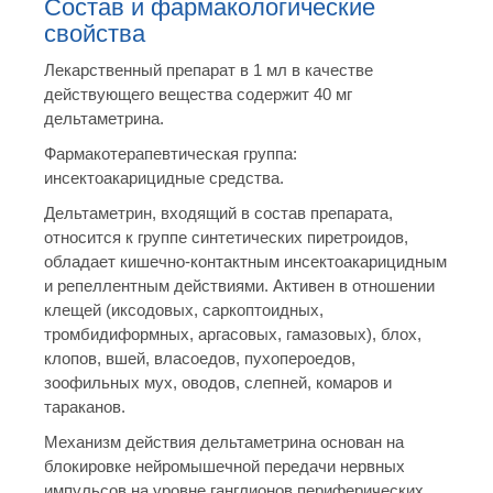
Состав и фармакологические
свойства
Лекарственный препарат в 1 мл в качестве
действующего вещества содержит 40 мг
дельтаметрина.
Фармакотерапевтическая группа:
инсектоакарицидные средства.
Дельтаметрин, входящий в состав препарата,
относится к группе синтетических пиретроидов,
обладает кишечно-контактным инсектоакарицидным
и репеллентным действиями. Активен в отношении
клещей (иксодовых, саркоптоидных,
тромбидиформных, аргасовых, гамазовых), блох,
клопов, вшей, власоедов, пухопероедов,
зоофильных мух, оводов, слепней, комаров и
тараканов.
Механизм действия дельтаметрина основан на
блокировке нейромышечной передачи нервных
импульсов на уровне ганглионов периферических