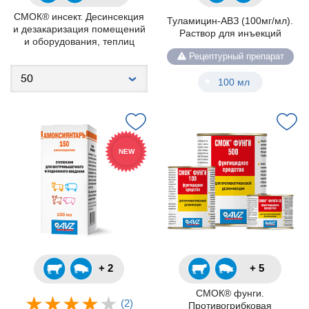
СМОК® инсект. Десинсекция
Туламицин-АВЗ (100мг/мл).
и дезакаризация помещений
Раствор для инъекций
и оборудования, теплиц
Рецептурный препарат
100 мл
NEW
+ 2
+ 5
СМОК® фунги.
(2)
Противогрибковая