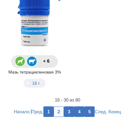
+ 6
Мазь тетрациклиновая 3%
16 г
16 - 30 из 80
Пред.
След.
Начало
1
2
3
4
5
Конец