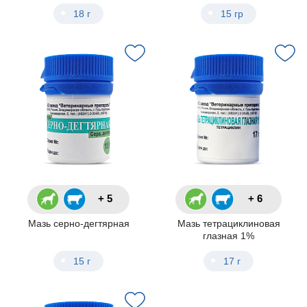
18 г
15 гр
+ 5
+ 6
Мазь серно-дегтярная
Мазь тетрациклиновая
глазная 1%
15 г
17 г