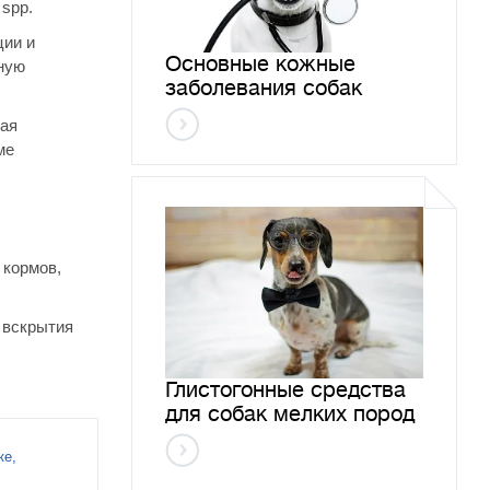
 spp.
ции и
Основные кожные
зную
заболевания собак
кая
ме
 кормов,
о вскрытия
Глистогонные средства
для собак мелких пород
ке,