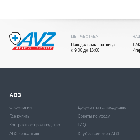
МЫ РАБОТАЕМ
НА
Понедельник - пятница
129
с 9:00 до 18:00
Ига
АВЗ
О компании
Документы на продукцию
Где купить
Советы по уходу
Контрактное производство
FAQ
АВЗ консалтинг
Клуб заводчиков АВЗ