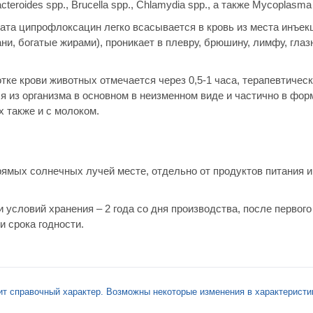
Bacteroides spp., Brucella spp., Chlamydia spp., а также Mycoplasma
ата ципрофлоксацин легко всасывается в кровь из места инъек
ни, богатые жирами), проникает в плевру, брюшину, лимфу, гла
е крови животных отмечается через 0,5-1 часа, терапевтичес
я из организма в основном в неизменном виде и частично в фор
 также и с молоком.
рямых солнечных лучей месте, отдельно от продуктов питания и
 условий хранения – 2 года со дня производства, после первог
и срока годности.
ит справочный характер. Возможны некоторые изменения в характеристи