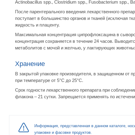
Actinobacillus spp., Clostridium spp., Fusobacterium spp., 
После парентерального введения лекарственного препар
поступает в большинство органов и тканей (исключая тка
жидкость и плаценту.
Максимальная концентрация ципрофлоксацина в сыворотк
концентрация сохраняется в течение 24 часов. Выводитс
метаболитов с мочой и желчью, у лактирующих животных
Хранение
В закрытой упаковке производителя, в защищенном от п
при температуре от 5°С до 25°С.
Срок годности лекарственного препарата при соблюдении
флакона – 21 сутки. Запрещается применять по истечени
Информация, представленная в данном каталоге, нос
упаковке и фасовке продуктов.