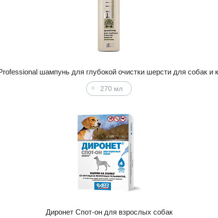
e Professional шампунь для глубокой очистки шерсти для собак и 
270 мл
Диронет Спот-он для взрослых собак