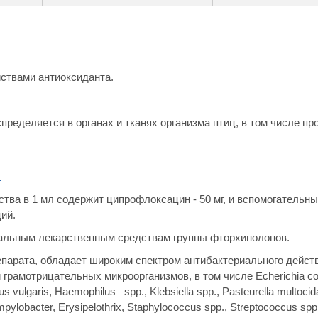
ствами антиоксиданта.
пределяется в органах и тканях организма птиц, в том числе пр
а
тва в 1 мл содержит ципрофлоксацин - 50 мг, и вспомогательн
ий.
альным лекарственным средствам группы фторхинолонов.
парата, обладает широким спектром антибактериального дейст
рамотрицательных микроорганизмов, в том числе Echerichia col
us vulgaris, Haemophilus spp., Klebsiella spp., Pasteurella multocid
ylobacter, Erysipelothrix, Staphylococcus spp., Streptococcus spp