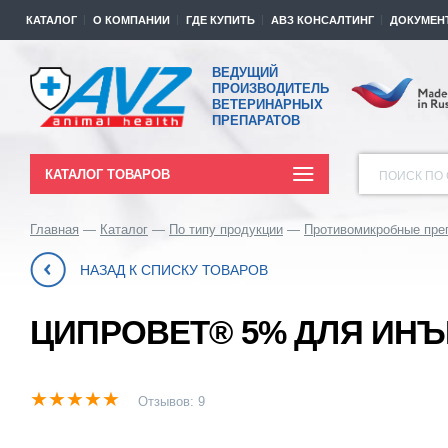
КАТАЛОГ
О КОМПАНИИ
ГДЕ КУПИТЬ
АВЗ КОНСАЛТИНГ
ДОКУМЕН
ВЕДУЩИЙ
ПРОИЗВОДИТЕЛЬ
ВЕТЕРИНАРНЫХ
ПРЕПАРАТОВ
КАТАЛОГ ТОВАРОВ
ПОИСК ПО 
Главная
Каталог
По типу продукции
Противомикробные пре
НАЗАД К СПИСКУ ТОВАРОВ
ЦИПРОВЕТ® 5% ДЛЯ ИН
Отзывов: 9