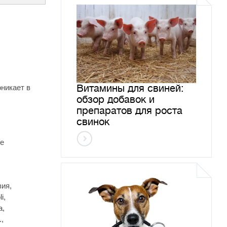
Витамины для свиней:
оникает в
обзор добавок и
препаратов для роста
свинок
ые
вия,
i,
a,
.,