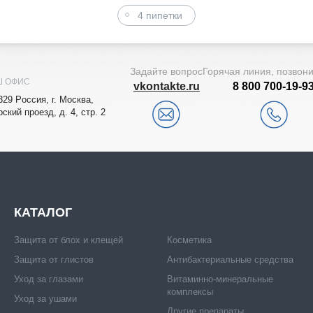
4 пипетки
Задайте вопрос
Горячая линия, позвон
Ш ОФИС
vkontakte.ru
8 800 700-19-9
329
Рoccия,
г. Мocквa
,
рский проезд, д. 4, стр. 2
КАТАЛОГ
Защита от блох и клещей
Косметика
Защита от глистов
Антибактериальные средства
Уход за глазами
Витаминно-минеральные
комплексы
Уход за ушами
Другие препараты