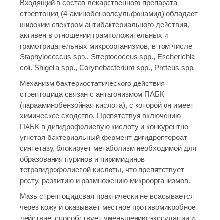
Входящий в состав лекарственного препарата
стрептоцид (4-аминобензолсульфонамид) обладает
широким спектром антибактериального действия,
активен в отношении грамположительных и
грамотрицательных микроорганизмов, в том числе
Staphylococcus spp., Streptococcus spp., Escherichia
coli. Shigella spp., Corynebacterium spp., Proteus spp.
Механизм бактериостатического действия
стрептоцида связан с антагонизмом ПАБК
(парааминобензойная кислота), с которой он имеет
химическое сходство. Препятствуя включению
ПАБК в дигидрофолиевую кислоту и конкурентно
угнетая бактериальный фермент дигидроптероат-
синтетазу, блокирует метаболизм необходимой для
образования пуринов и пиримидинов
тетрагидрофолиевой кислоты, что препятствует
росту, развитию и размножению микроорганизмов.
Мазь стрептоцидовая практически не всасывается
через кожу и оказывает местное противомикробное
действие, способствует уменьшению экссудации и