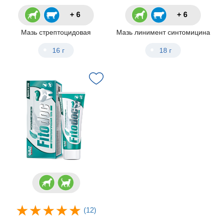
+ 6
+ 6
Мазь стрептоцидовая
Мазь линимент синтомицина
16 г
18 г
(12)