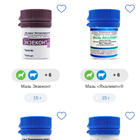
+ 6
+ 6
Мазь Экзеконт
Мазь «Яхалимп»®
15 г
15 г