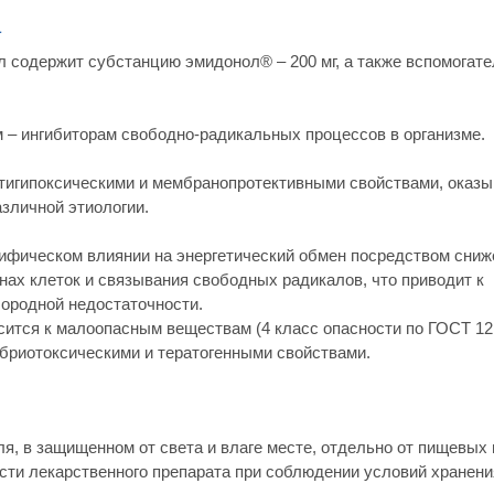
а
л содержит субстанцию эмидонол® – 200 мг, а также вспомогат
 – ингибиторам свободно-радикальных процессов в организме.
тигипоксическими и мембранопротективными свойствами, оказы
зличной этиологии.
ифическом влиянии на энергетический обмен посредством сниж
нах клеток и связывания свободных радикалов, что приводит к
лородной недостаточности.
ится к малоопасным веществам (4 класс опасности по ГОСТ 12.
бриотоксическими и тератогенными свойствами.
я, в защищенном от света и влаге месте, отдельно от пищевых
ости лекарственного препарата при соблюдении условий хранения