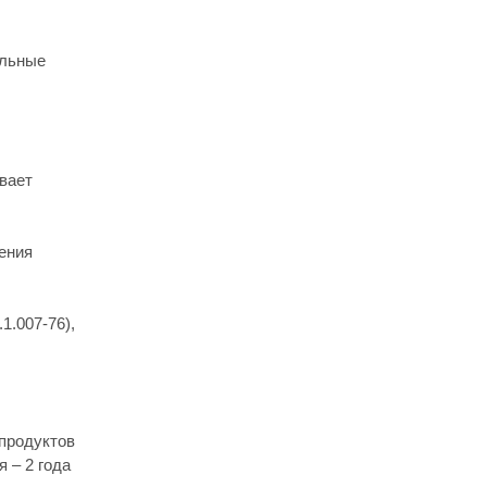
ельные
вает
ения
1.007-76),
 продуктов
 – 2 года