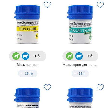
+ 6
+ 5
Мазь пихтоин
Мазь серно-дегтярная
15 гр
15 г