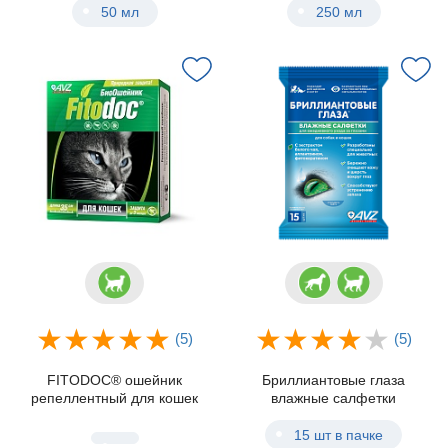
50 мл
250 мл
(5)
(5)
FITODOC® ошейник
Бриллиантовые глаза
репеллентный для кошек
влажные салфетки
15 шт в пачке