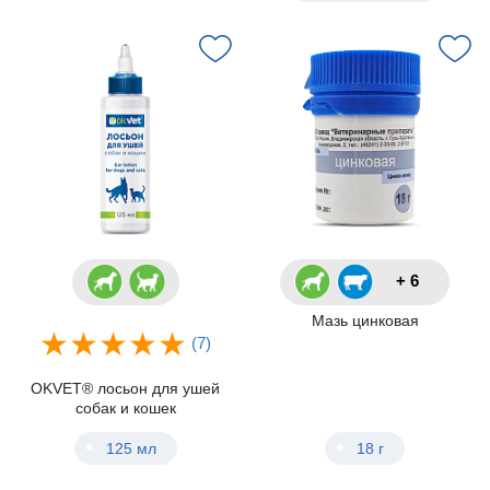
+ 6
Мазь цинковая
(7)
OKVET® лосьон для ушей
собак и кошек
125 мл
18 г