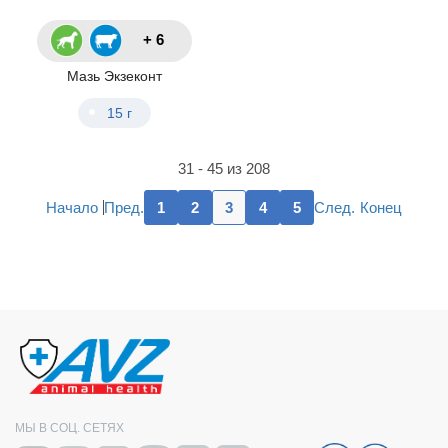
+ 6
Мазь Экзеконт
15 г
31 - 45 из 208
Пред.
След.
Начало
1
2
3
4
5
Конец
МЫ В СОЦ. СЕТЯХ