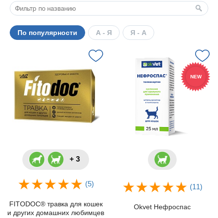
По популярности
А - Я
Я - А
NEW
+ 3
(5)
(11)
FITODOC® травка для кошек
Okvet Нефроспас
и других домашних любимцев