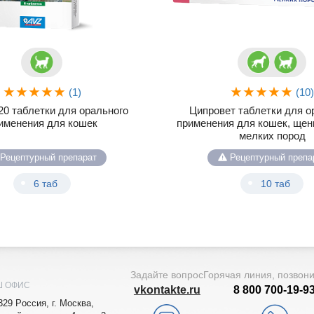
(1)
(10
0 таблетки для орального
Ципровет таблетки для о
именения для кошек
применения для кошек, щен
мелких пород
Рецептурный препарат
Рецептурный препа
6 таб
10 таб
Задайте вопрос
Горячая линия, позвон
Ш ОФИС
vkontakte.ru
8 800 700-19-9
329
Рoccия,
г. Мocквa
,