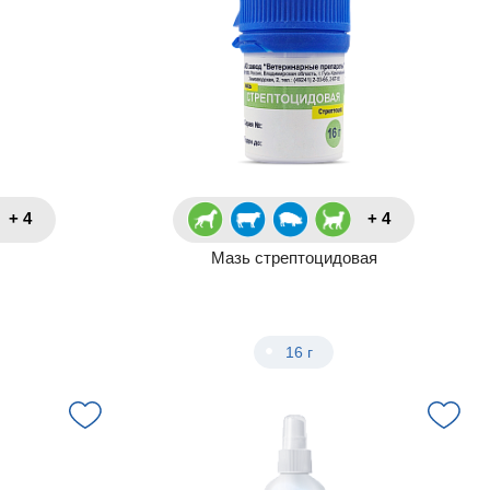
+ 4
+ 4
Мазь стрептоцидовая
16 г