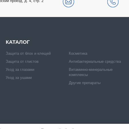
рский проезд, д. 4, стр. 2
КАТАЛОГ
Защита от блох и клещей
Косметика
Защита от глистов
Антибактериальные средства
Уход за глазами
Витаминно-минеральные
комплексы
Уход за ушами
Другие препараты