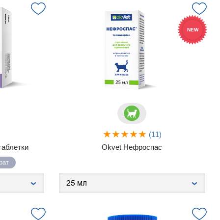
NEW
(11)
таблетки
Okvet Нефроспас
рат