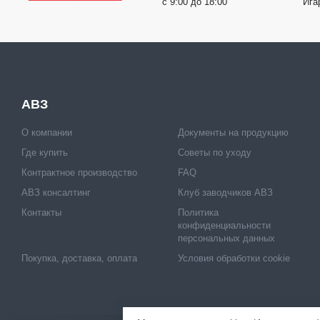
с 9:00 до 18:00
Ига
АВЗ
О компании
Документы на продукцию
Где купить
Советы по уходу
Контрактное производство
FAQ
АВЗ консалтинг
Клуб заводчиков АВЗ
Контакты
Политика
конфиденциальности
персональных данных
Покупка, доставка, оплата
Условия обработки cookie