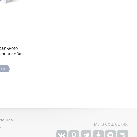
)
рального
ков и собак
рат
ите нам
МЫ В СОЦ. СЕТЯХ
3