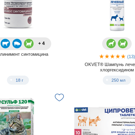
+ 4
линимент синтомицина
(13
OKVET® Шампунь лече
хлоргексидином
18 г
250 мл