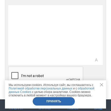
Мы используем cookies. Используя сайт, вы соглашаетесь c
Продолжая регистрацию, Вы подтверждаете свое
Политикой обработки персональных данных
и с
обработкой
данных Cookies
с целью сбора аналитики. Cookies можно
согласие с
Правилами сайта
и даете согласие на
отключить в любой момент в настройках вашего браузера.
обработку персональных данных
ПРИНЯТЬ
ГЛАВНАЯ
КАТАЛОГ
ПОИСК
ВХОД