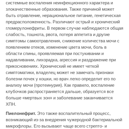
системные воспаления неинфекционного характера и
злокачественные образования. Также причиной может
быть отравление, нерациональное питание, генетическая
предрасположенность. Различают острый и хронический
гломерулонефриты. В первом случае наблюдаются общая
слабость, тошнота, рвота, потеря аппетита и другие
симптомы самоотравления, снижение количества мочи с
появлением отеков, изменение цвета мочи, боль в
области спины, проявляемая при постукивании и
надавливании, лихорадка, агрессия и раздражение при
прикосновениях. Хронический не имеет четкой
симптоматики, владелец может не замечать признаки
болезни почек у кошки, но врач легко определит его по
анализу мочи (протеинурия). Как правило, воспаление
клубочков распространяется дальше, образуется все
больше «мертвых зон» и заболевание заканчивается
ХПН.
Пиелонефрит.
Это также воспалительный процесс,
возникающий из-за внедрения чужеродной бактериальной
микрофлоры. Его вызывают чаще всего стрепто- и