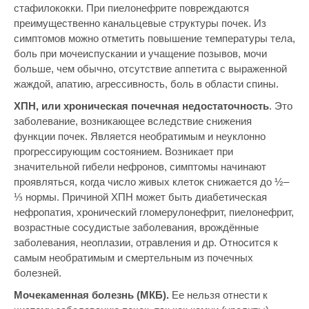
стафилококки. При пиелонефрите повреждаются
преимущественно канальцевые структуры почек. Из
симптомов можно отметить повышение температуры тела,
боль при мочеиспускании и учащение позывов, мочи
больше, чем обычно, отсутствие аппетита с выраженной
жаждой, апатию, агрессивность, боль в области спины.
ХПН, или хроническая почечная недостаточность
. Это
заболевание, возникающее вследствие снижения
функции почек. Является необратимым и неуклонно
прогрессирующим состоянием. Возникает при
значительной гибели нефронов, симптомы начинают
проявляться, когда число живых клеток снижается до ½–
⅓ нормы. Причиной ХПН может быть диабетическая
нефропатия, хронический гломерулонефрит, пиелонефрит,
возрастные сосудистые заболевания, врождённые
заболевания, неоплазии, отравления и др. Относится к
самым необратимым и смертельным из почечных
болезней.
Мочекаменная болезнь (МКБ).
Ее нельзя отнести к