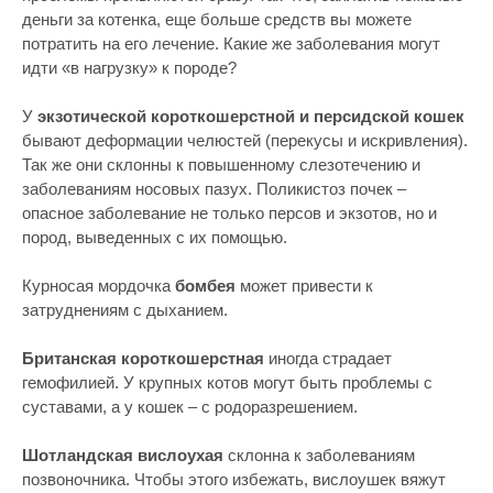
деньги за котенка, еще больше средств вы можете
потратить на его лечение. Какие же заболевания могут
идти «в нагрузку» к породе?
У
экзотической короткошерстной и персидской кошек
бывают деформации челюстей (перекусы и искривления).
Так же они склонны к повышенному слезотечению и
заболеваниям носовых пазух. Поликистоз почек –
опасное заболевание не только персов и экзотов, но и
пород, выведенных с их помощью.
Курносая мордочка
бомбея
может привести к
затруднениям с дыханием.
Британская короткошерстная
иногда страдает
гемофилией. У крупных котов могут быть проблемы с
суставами, а у кошек – с родоразрешением.
Шотландская вислоухая
склонна к заболеваниям
позвоночника. Чтобы этого избежать, вислоушек вяжут