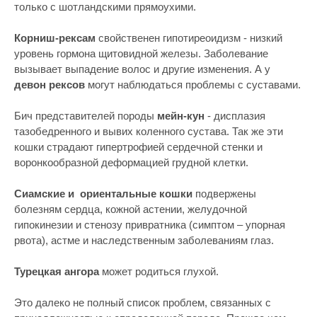
только с шотландскими прямоухими.
Корниш-рексам
свойственен гипотиреоидизм - низкий
уровень гормона щитовидной железы. Заболевание
вызывает выпадение волос и другие изменения. А у
девон рексов
могут наблюдаться проблемы с суставами.
Бич представителей породы
мейн-кун
- дисплазия
тазобедренного и вывих коленного сустава. Так же эти
кошки страдают гипертрофией сердечной стенки и
воронкообразной деформацией грудной клетки.
Сиамские и ориентальные кошки
подвержены
болезням сердца, кожной астении, желудочной
гипокинезии и стенозу привратника (симптом – упорная
рвота), астме и наследственным заболеваниям глаз.
Турецкая ангора
может родиться глухой.
Это далеко не полный список проблем, связанных с