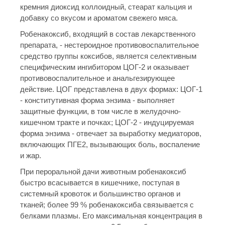
кремния диоксид коллоидный, стеарат кальция и
добавку со вкусом и ароматом свежего мяса.
Робенакоксиб, входящий в состав лекарственного
препарата, - нестероидное противовоспалительное
средство группы коксибов, является селективным
специфическим ингибитором ЦОГ-2 и оказывает
противовоспалительное и анальгезирующее
действие. ЦОГ представлена в двух формах: ЦОГ-1
- конститутивная форма энзима - выполняет
защитные функции, в том числе в желудочно-
кишечном тракте и почках; ЦОГ-2 - индуцируемая
форма энзима - отвечает за выработку медиаторов,
включающих ПГЕ2, вызывающих боль, воспаление
и жар.
При пероральной дачи животным робенакоксиб
быстро всасывается в кишечнике, поступая в
системный кровоток и большинство органов и
тканей; более 99 % робенакоксиба связывается с
белками плазмы. Его максимальная концентрация в