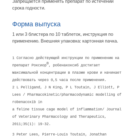
Запрещается применять препарат по истечении
срока годности.
Форма выпуска
1 или 3 блистера по 10 таблеток, инструкция по
применению. Внешняя упаковка: картонная пачка.
1 Согласно действующей инструкции по применению на
®
препарат Роксиор
, робенакоксиб достигает
максимальной концентрации в плазме крови и начинает
действовать через 0,5 часа после применения.
2 L Pelligand, J N King, P L Toutain, J Elliott, P
Lees / Pharmacokinetic/pharmacodynamic modelling of
robenacoxib in
a feline tissue cage model of inflammation/ Journal
of Veterinary Pharmacology and Therapeutics,
2011;35(1): 19-32.
3 Peter Lees, Pierre-Louis Toutain, Jonathan