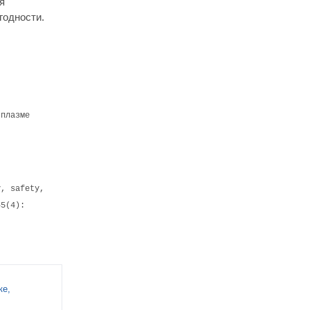
я
годности.
 плазме
y, safety,
45(4):
ке,