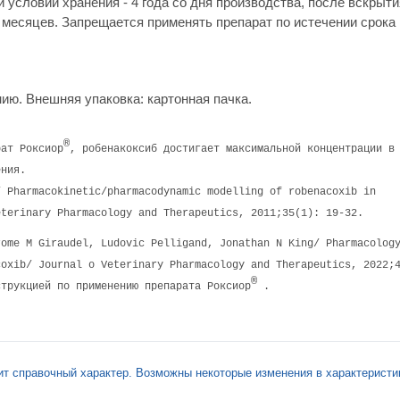
 условий хранения - 4 года со дня производства, после вскрыти
 месяцев. Запрещается применять препарат по истечении срока 
нию. Внешняя упаковка: картонная пачка.
®
рат Роксиор
, робенакоксиб достигает максимальной концентрации в
ения.
/ Pharmacokinetic/pharmacodynamic modelling of robenacoxib in
eterinary Pharmacology and Therapeutics, 2011;35(1): 19-32.
rome M Giraudel, Ludovic Pelligand, Jonathan N King/ Pharmacolog
coxib/ Journal o Veterinary Pharmacology and Therapeutics, 2022;
®
струкцией по применению препарата Роксиор
.
ит справочный характер. Возможны некоторые изменения в характеристи