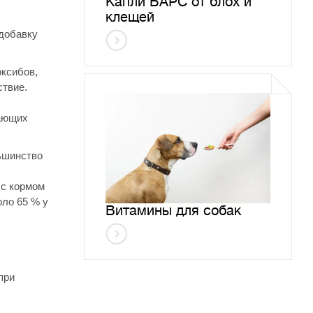
Капли БАРС от блох и
клещей
 добавку
оксибов,
ствие.
чающих
ьшинство
 с кормом
оло 65 % у
Витамины для собак
при