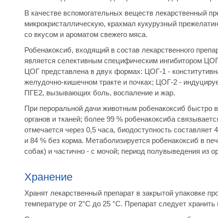
В качестве вспомогательных веществ лекарственный п
микрокристаллическую, крахмал кукурузный прежелатин
со вкусом и ароматом свежего мяса.
Робенакоксиб, входящий в состав лекарственного препар
является селективным специфическим ингибитором ЦОГ-
ЦОГ представлена в двух формах: ЦОГ-1 - конститутивн
желудочно-кишечном тракте и почках; ЦОГ-2 - индуциру
ПГЕ2, вызывающих боль, воспаление и жар.
При пероральной дачи животным робенакоксиб быстро в
органов и тканей; более 99 % робенакоксиба связывает
отмечается через 0,5 часа, биодоступность составляет 
и 84 % без корма. Метаболизируется робенакоксиб в печ
собак) и частично - с мочой; период полувыведения из ор
Хранение
Хранят лекарственный препарат в закрытой упаковке пр
температуре от 2°С до 25 °С. Препарат следует хранить