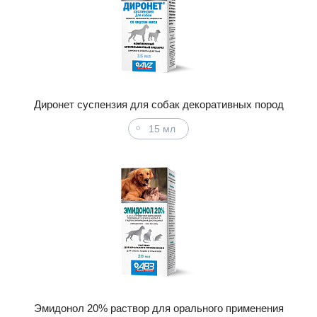
Диронет суспензия для собак декоративных пород
15 мл
Эмидонол 20% раствор для орального применения