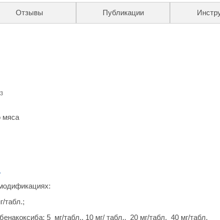
Отзывы
Публикации
Инстр
3
о мяса
а
модификациях:
/табл.;
акоксиба: 5 мг/табл., 10 мг/ табл., 20 мг/табл. 40 мг/табл.