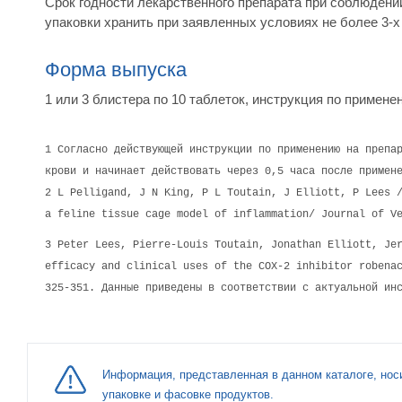
Срок годности лекарственного препарата при соблюдении
упаковки хранить при заявленных условиях не более 3-х
Форма выпуска
1 или 3 блистера по 10 таблеток, инструкция по примене
1 Согласно действующей инструкции по применению на препа
крови и начинает действовать через 0,5 часа после примен
2 L Pelligand, J N King, P L Toutain, J Elliott, P Lees 
a feline tissue cage model of inflammation/ Journal of V
3 Peter Lees, Pierre-Louis Toutain, Jonathan Elliott, Je
efficacy and clinical uses of the COX-2 inhibitor robena
325-351. Данные приведены в соответствии с актуальной ин
Информация, представленная в данном каталоге, нос
упаковке и фасовке продуктов.