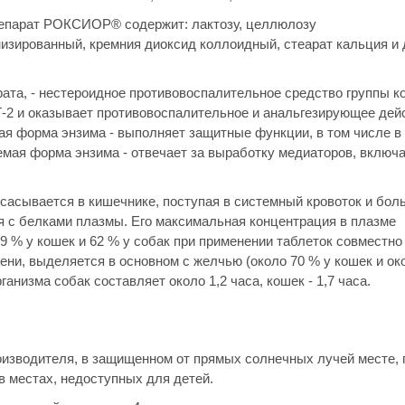
репарат РОКСИОР® содержит: лактозу, целлюлозу
изированный, кремния диоксид коллоидный, стеарат кальция и
ата, - нестероидное противовоспалительное средство группы к
2 и оказывает противовоспалительное и анальгезирующее дей
ая форма энзима - выполняет защитные функции, в том числе в
емая форма энзима - отвечает за выработку медиаторов, вклю
сасывается в кишечнике, поступая в системный кровоток и бол
ся с белками плазмы. Его максимальная концентрация в плазме
49 % у кошек и 62 % у собак при применении таблеток совместно
ени, выделяется в основном с желчью (около 70 % у кошек и ок
ганизма собак составляет около 1,2 часа, кошек - 1,7 часа.
оизводителя, в защищенном от прямых солнечных лучей месте, 
 в местах, недоступных для детей.