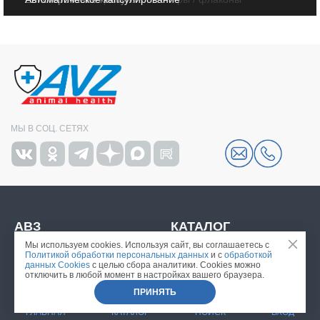
МЫ В СОЦ. СЕТЯХ
АВЗ
КАТАЛОГ
Мы используем cookies. Используя сайт, вы соглашаетесь c
ДЛЯ КОШЕК
ДЛЯ СОБАК
Политикой обработки персональных данных
и с
обработкой
данных Cookies
с целью сбора аналитики. Cookies можно
отключить в любой момент в настройках вашего браузера.
ПРИНЯТЬ
ПОЛИТИКА КОНФИДЕНЦИАЛЬНОСТИ ПЕРСОНАЛЬНЫХ ДАННЫХ
ЗАДАТЬ ВОПРОС
ГЛАВНАЯ
КАТАЛОГ
ПОИСК
ВХОД