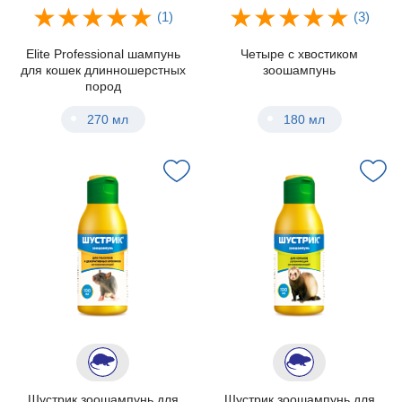
(1)
(3)
Elite Professional шампунь
Четыре с хвостиком
для кошек длинношерстных
зоошампунь
пород
270 мл
180 мл
Шустрик зоошампунь для
Шустрик зоошампунь для