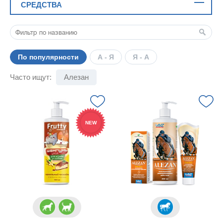
СРЕДСТВА
По популярности
А - Я
Я - А
Часто ищут:
Алезан
NEW