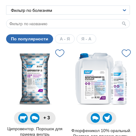
По популярности
А - Я
Я - А
+ 3
Ципровентор. Порошок для
Флорфеникол 10% оральный.
приема внутрь