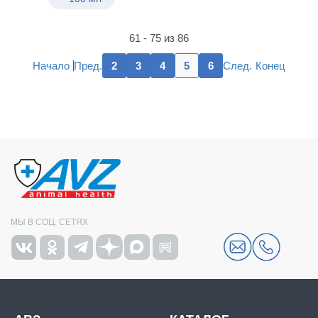
61 - 75 из 86
Пред.
След.
Начало
2
3
4
5
6
Конец
МЫ В СОЦ. СЕТЯХ