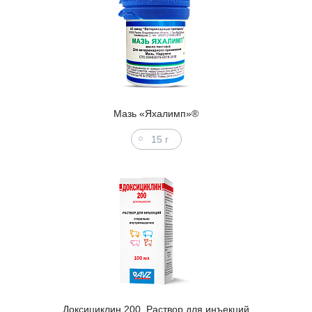
Мазь «Яхалимп»®
15 г
Доксициклин 200. Раствор для инъекций