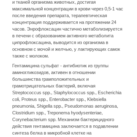
и тканей организма животных, достигая
максимальной концентрации в крови через 0,5-1 час
после введения препарата, терапевтическая
концентрация поддерживается на протяжении 24
часов. Энрофлоксацин частично метаболизируется
в печени с образованием активного метаболита
ципрофлоксацина, выводится из организма в
основном с мочой и желчью, у лактирующих самок
также с молоком.
Гентамицина сульфат - антибиотик из группы
аминогликозидов, активен в отношении
большинства грамположительных и
грамотрицательных бактерий, включая
Streptococcus spp., Staphylococcus spp., Escherichia
coli, Proteus spp., Enterobacter spp., Klebsiella
pneumonia, Shigella spp., Pseudomonas aeruginosa,
Clostridium spp., Treponema hyodysenteriae,
Corynebacterium spp. Механизм бактерицидного
действия гентамицина заключается в подавлении
синтеза белка в микробной клетке на