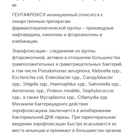
мг.
ГЕНТАФЛОКС® инъекционный относится к
лекарственным препаратам
фармакотерапевтической группы – производные
нафтиридина, хинолоны и фторхинолоны в
комбинации.
Энрофлоксацин - соединение из группы
фторхинолонов, активно в отношении большинства
грамположительных и грамотрицательных бактерий,
в том числе Pseudomonas aeruginosa, Klebsiella spp.,
Escherichia coli, Enterobacter spp., Campylobacter
spp., Shigella spp., Haemophilus spp., Salmonella spp.,
Aeromonas spp., Proteus mirabilis, Staphylococcus
spp., а также Mycoplasma spp., Chlamydia spp.
Механизм бактерицидного действия
энрофлоксацина заключается в ингибировании
бактериальной ДНК-гиразы. При парентеральном
введении энрофлоксацин быстро всасывается из
места инъекции и проникает в большинство органов