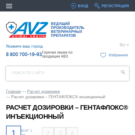
ВХОД
РЕГИСТРАЦИЯ
ВЕДУЩИЙ
ПРОИЗВОДИТЕЛЬ
ВЕТЕРИНАРНЫХ
ПРЕПАРАТОВ
RU
Укажите ваш город
Горячая линия по
8 800 700-19-93
Избранное
продукции АВЗ
ПОИСК ПО САЙТУ
Главная
Расчет дозировки
Расчет дозировки – ГЕНТАФЛОКС® инъекционный
РАСЧЕТ ДОЗИРОВКИ – ГЕНТАФЛОКС®
ИНЪЕКЦИОННЫЙ
1
ШАГ 1
2
3
4