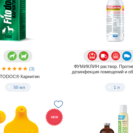
ФУМИКЛИН раствор. Против
(3)
дезинфекция помещений и об
ITODOC® Карнитин
50 мл
1 л
NEW