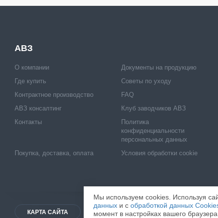
АВЗ
О компании
Документы на продукцию
Где купить
Советы по уходу
Контрактное производство
FAQ
АВЗ консалтинг
Клуб заводчиков АВЗ
Контакты
Политика
конфиденциальности
персональных данных
Покупка, доставка, оплата
Условия обработки cookie
Мы используем cookies. Используя сай
данных
и с
обработкой данных Cookie
КАРТА САЙТА
© 2026
ООО "НВЦ АГРОВЕТЗАЩ
момент в настройках вашего браузера