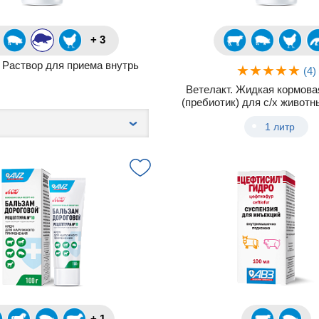
+ 3
 Раствор для приема внутрь
(4)
Ветелакт. Жидкая кормова
(пребиотик) для с/х животн
1 литр
+ 1