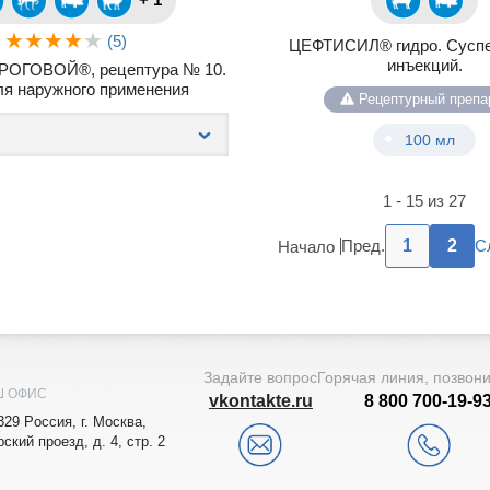
(5)
ЦЕФТИСИЛ® гидро. Суспе
инъекций.
РОГОВОЙ®, рецептура № 10.
ля наружного применения
Рецептурный препа
100 мл
1 - 15 из 27
Пред.
1
2
С
Начало
Задайте вопрос
Горячая линия, позвон
Ш ОФИС
vkontakte.ru
8 800 700-19-9
329
Рoccия,
г. Мocквa
,
рский проезд, д. 4, стр. 2