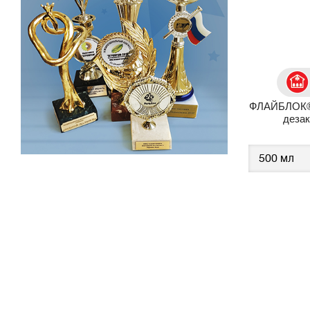
ФЛАЙБЛОК® 
деза