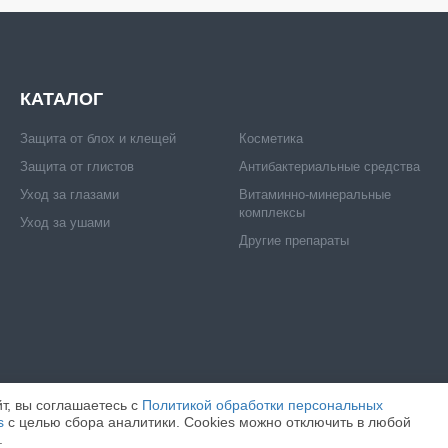
КАТАЛОГ
Защита от блох и клещей
Косметика
Защита от глистов
Антибактериальные средства
Уход за глазами
Витаминно-минеральные
комплексы
Уход за ушами
Другие препараты
т, вы соглашаетесь c
Политикой обработки персональных
s
с целью сбора аналитики. Cookies можно отключить в любой
ИТА".
ИНН: 7716520412
ОГРН: 1057746171097
ВСЕ ПРАВА ЗАЩИЩЕНЫ.
.