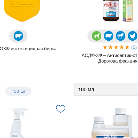
(5)
К® инсектицидная бирка
АСД®-3Ф – Антисептик-с
Дорогова фракция
50 шт