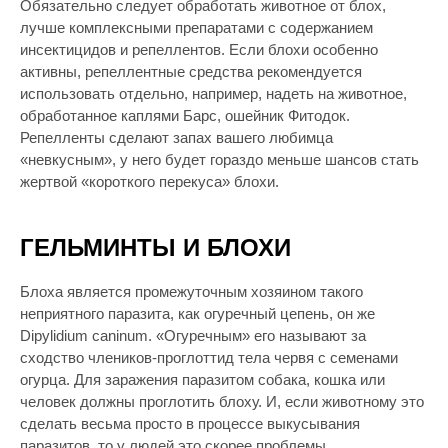
Обязательно следует обработать животное от блох,
лучше комплексными препаратами с содержанием
инсектицидов и репеллентов. Если блохи особенно
активны, репеллентные средства рекомендуется
использовать отдельно, например, надеть на животное,
обработанное каплями Барс, ошейник Фитодок.
Репелленты сделают запах вашего любимца
«невкусным», у него будет гораздо меньше шансов стать
жертвой «короткого перекуса» блохи.
ГЕЛЬМИНТЫ И БЛОХИ
Блоха является промежуточным хозяином такого
неприятного паразита, как огуречный цепень, он же
Dipylidium caninum. «Огуречным» его называют за
сходство члеников-проглоттид тела червя с семенами
огурца. Для заражения паразитом собака, кошка или
человек должны проглотить блоху. И, если животному это
сделать весьма просто в процессе выкусывания
паразитов, то у людей это скорее проблемы