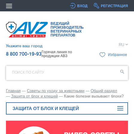
ВХОД
РЕГИСТРАЦИЯ
ВЕДУЩИЙ
ПРОИЗВОДИТЕЛЬ
ВЕТЕРИНАРНЫХ
ПРЕПАРАТОВ
RU
Укажите ваш город
Горячая линия по
8 800 700-19-93
Избранное
продукции АВЗ
ПОИСК ПО САЙТУ
Главная
Советы по уходу за животными
Общий раздел
Защита от блох и клещей
Какие болезни вызывают блохи?
ЗАЩИТА ОТ БЛОХ И КЛЕЩЕЙ