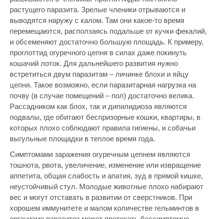
растущего паразита. Зрелые членики отрываются и
выводятся наружу с калом. Там они какое-то время
перемещаются, расползаясь подальше от кучки фекалий,
и обсеменяют достаточно большую площадь. К примеру,
проглоттид огуречного цепня в силах даже покинуть
кошачий лоток. Для дальнейшего развития нужно
встретиться двум паразитам – личинке блохи и яйцу
цепня. Такое возможно, если паразитарная нагрузка на
почву (в случае помещений – пол) достаточно велика.
Рассадником как блох, так и дипилидиоза являются
подвалы, где обитают беспризорные кошки, квартиры, в
которых плохо соблюдают правила гигиены, и собачьи
выгульные площадки в теплое время года.
Симптомами заражения огуречным цепнем являются
тошнота, рвота, увеличение, изменение или извращение
аппетита, общая слабость и апатия, зуд в прямой кишке,
неустойчивый стул. Молодые животные плохо набирают
вес и могут отставать в развитии от сверстников. При
хорошем иммунитете и малом количестве гельминтов в
организме паразитоз может протекать бессимптомно.