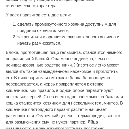
гигиенического характера.
У всех паразитов есть две цели:
сделать промежуточного хозяина доступным для
поедания окончательным;
закрепиться в организме окончательного хозяина и
начать размножаться.
Блоха, проглотившая яйцо гельминта, становится немного
неправильной блохой. Она менее подвижна, чем ее
неинвазированные родственники. Животное легко может
выловить такое «замедленное» насекомое и проглотить
его. В пищеварительном тракте блоха благополучно
переваривается, а червь прикрепляется к стенке
кишечника. Как правило, в одной блохе паразитируют
несколько червей. Съев всего одно насекомое, собака или
кошка становится хозяином для нескольких гельминтов. В
кишечнике плотоядного паразит растет и начинает
размножаться. Огуречный цепень – гермафродит, так что
для размножения ему не нужен партнер. Яйца
развиваются в члениках-проглоттидах постоянно