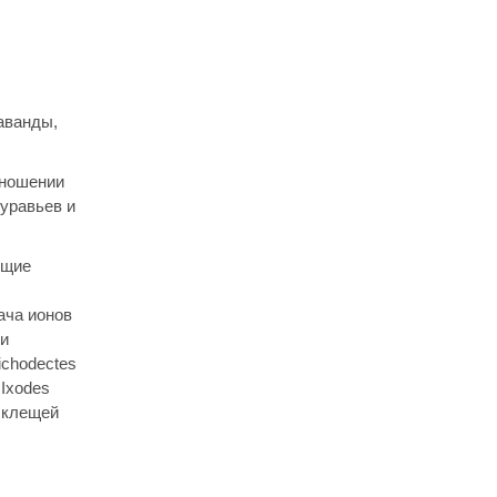
аванды,
тношении
уравьев и
ющие
ача ионов
ли
ichodectes
 Ixodes
х клещей