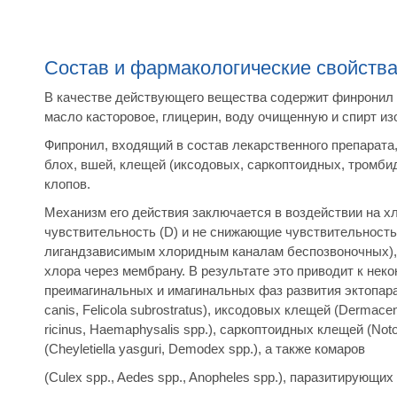
Состав и фармакологические свойства
В качестве действующего вещества содержит финронил -
масло касторовое, глицерин, воду очищенную и спирт и
Фипронил, входящий в состав лекарственного препарат
блох, вшей, клещей (иксодовых, саркоптоидных, тромб
клопов.
Механизм его действия заключается в воздействии на 
чувствительность (D) и не снижающие чувствительность
лигандзависимым хлоридным каналам беспозвоночных), 
хлора через мембрану. В результате это приводит к нек
преимагинальных и имагинальных фаз развития эктопаразит
canis, Felicola subrostratus), иксодовых клещей (Dermacent
ricinus, Haemaphysalis spp.), саркоптоидных клещей (Not
(Cheyletiella yasguri, Demodex spp.), а также комаров
(Culex spp., Aedes spp., Anopheles spp.), паразитирующих