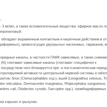
.
 3 мг/мл, а также вспомогательные вещества: эфирное масло л
зопропиловый.
а, обладает выраженным контактным и кишечным действием в о
идиформных), кровососущих двукрылых насекомых, тараканов, м
хлоридные каналы, в частности ГАМК-зависимые, а также снижа
 (N) глютамат-зависимые каналы (глютамат специфичен к
посредством чего блокируется пре- и постсинаптическая перед
онтролируемой активности центральной нервной системы и гибе
ов: блох (Ctenocephalides ssp.), вшей (Linognathus setosus, Tr
or reticulatus, Dermacentor marginatus, Rhipicephalus sanguineus,
oedres cati, Otodectes cynotis, Sarcoptes spp.), тромбидиформны
 на хорьках и грызунах.