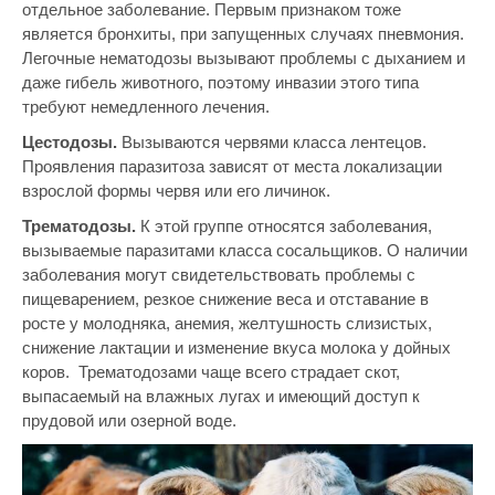
отдельное заболевание. Первым признаком тоже
является бронхиты, при запущенных случаях пневмония.
Легочные нематодозы вызывают проблемы с дыханием и
даже гибель животного, поэтому инвазии этого типа
требуют немедленного лечения.
Цестодозы.
Вызываются червями класса лентецов.
Проявления паразитоза зависят от места локализации
взрослой формы червя или его личинок.
Трематодозы.
К этой группе относятся заболевания,
вызываемые паразитами класса сосальщиков. О наличии
заболевания могут свидетельствовать проблемы с
пищеварением, резкое снижение веса и отставание в
росте у молодняка, анемия, желтушность слизистых,
снижение лактации и изменение вкуса молока у дойных
коров. Трематодозами чаще всего страдает скот,
выпасаемый на влажных лугах и имеющий доступ к
прудовой или озерной воде.