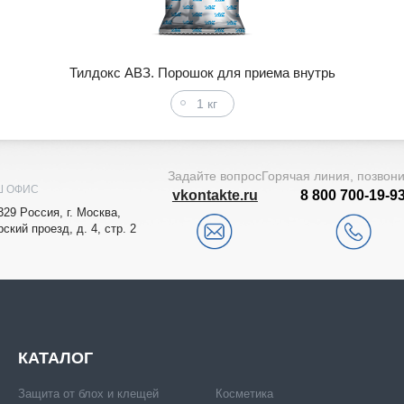
Тилдокс АВЗ. Порошок для приема внутрь
1 кг
Задайте вопрос
Горячая линия, позвон
Ш ОФИС
vkontakte.ru
8 800 700-19-9
329
Рoccия,
г. Мocквa
,
рский проезд, д. 4, стр. 2
КАТАЛОГ
Защита от блох и клещей
Косметика