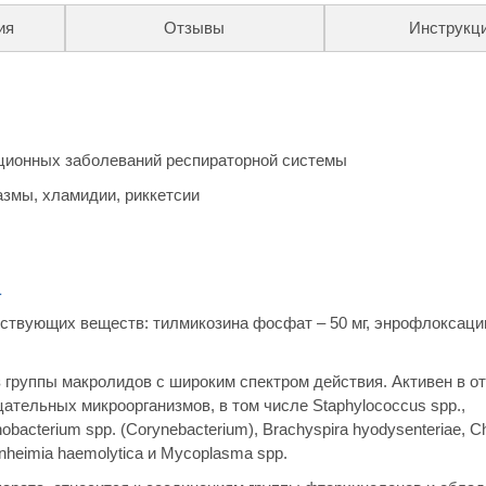
ия
Отзывы
Инструкц
ционных заболеваний респираторной системы
лазмы, хламидии, риккетсии
а
ствующих веществ: тилмикозина фосфат – 50 мг, энрофлоксацин
 группы макролидов с широким спектром действия. Активен в о
тельных микроорганизмов, в том числе Staphylococcus spp.,
anobacterium spp. (Corynebacterium), Brachyspira hyodysenteriae, C
annheimia haemolytica и Mycoplasma spp.