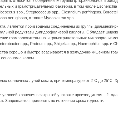
арата, относится к соединениям группы фторхинолонов и облад
льных и грамотрицательных бактерий, в том числе Escherichia c
ococcus spp., Streptococcus spp., Clostridium perfringens, Bordetell
nas aeruginosa, а также Mycoplasma spp.
рата, является производным соединением из группы диаминопир
ериальной редуктазы дигидрофолиевой кислоты. Обладает широк
шении грамположительных и грамотрицательных микроорганизмо
Enterobacter spp., Proteus spp., Shigella spp., Haemophilus spp. и Ch
ства хорошо и быстро всасываются в желудочно-кишечном трак
 основном с калом.
мых солнечных лучей месте, при температуре от 2°С до 25°С. Х
 условий хранения в закрытой упаковке производителя – 2 года
ок. Запрещается применять по истечении срока годности.