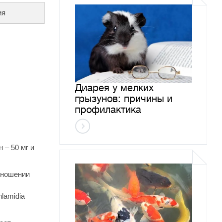
ия
Диарея у мелких
грызунов: причины и
профилактика
 – 50 мг и
тношении
hlamidia