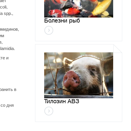
ает
oli,
a spp.,
Болезни рыб
имидинов,
им
в,
lamidia.
те и
ранить в
Тилозин АВЗ
 со дня