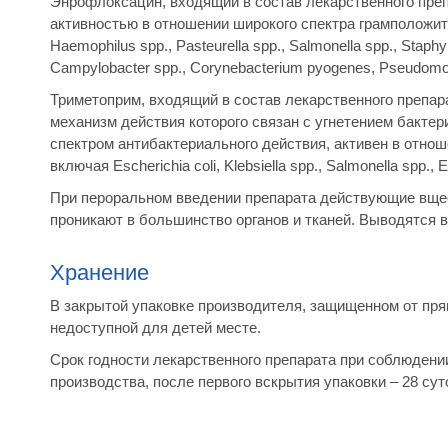
Энрофлоксацин, входящий в состав лекарственного преп
активностью в отношении широкого спектра грамположите
Haemophilus spp., Pasteurella spp., Salmonella spp., Staphyl
Campylobacter spp., Corynebacterium pyogenes, Pseudomo
Триметоприм, входящий в состав лекарственного препа
механизм действия которого связан с угнетением бакт
спектром антибактериального действия, активен в отно
включая Escherichia coli, Klebsiella spp., Salmonella spp., 
При пероральном введении препарата действующие вще
проникают в большинство органов и тканей. Выводятся в
Хранение
В закрытой упаковке производителя, защищенном от пря
недоступной для детей месте.
Срок годности лекарственного препарата при соблюдении
производства, после первого вскрытия упаковки – 28 сут