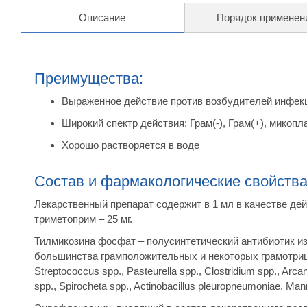
Описание
Порядок применен
Преимущества:
Выраженное действие против возбудителей инфек
Широкий спектр действия: Грам(-), Грам(+), микоп
Хорошо растворяется в воде
Состав и фармакологические свойств
Лекарственный препарат содержит в 1 мл в качестве дей
триметоприм – 25 мг.
Тилмикозина фосфат – полусинтетический антибиотик из
большинства грамположительных и некоторых грамотрица
Streptococcus spp., Pasteurella spp., Clostridium spp., Arc
spp., Spirocheta spp., Actinobacillus pleuropneumoniae, M