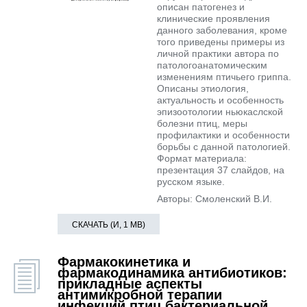
описан патогенез и
клинические проявления
данного заболевания, кроме
того приведены примеры из
личной практики автора по
патологоанатомическим
изменениям птичьего гриппа.
Описаны этиология,
актуальность и особенность
эпизоотологии ньюкаслской
болезни птиц, меры
профилактики и особенности
борьбы с данной патологией.
Формат материала:
презентация 37 слайдов, на
русском языке.
Авторы: Смоленский В.И.
СКАЧАТЬ (И, 1 MB)
Фармакокинетика и
фармакодинамика антибиотиков:
прикладные аспекты
антимикробной терапии
инфекций птиц бактериальной