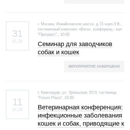
г. Москва, Измайловское шоссе, д.71 корп.3 В.,
гостиничный комплекс «Вега», конференц - зал
31
"Прогресс"., 10:00
01.26
Семинар для заводчиков
собак и кошек
МЕРОПРИЯТИЕ ЗАВЕРШЕНО
г. Краснодар, ул. Уральская, 87/3, гостиница
"Forum Plaza", 10:00
11
Ветеринарная конференция:
12.25
инфекционные заболевания
кошек и собак, приводящие к