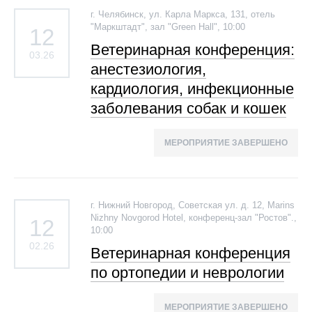
г. Челябинск, ул. Карла Маркса, 131, отель
"Маркштадт", зал "Green Hall", 10:00
12
Ветеринарная конференция:
03.26
анестезиология,
кардиология, инфекционные
заболевания собак и кошек
МЕРОПРИЯТИЕ ЗАВЕРШЕНО
г. Нижний Новгород, Советская ул. д. 12, Marins
Nizhny Novgorod Hotel, конференц-зал "Ростов".,
12
10:00
02.26
Ветеринарная конференция
по ортопедии и неврологии
МЕРОПРИЯТИЕ ЗАВЕРШЕНО