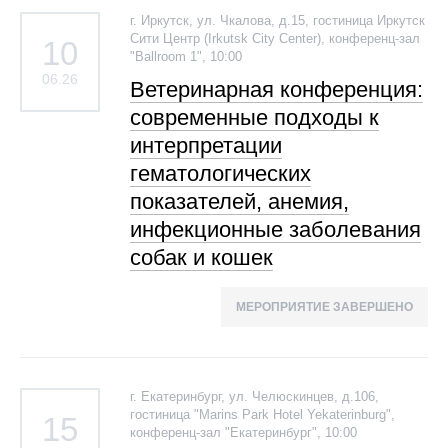
г. Иркутск, ул. Чкалова, д.15, гостиница Иркутск
Сити Центр (Irkutsk City Center), конференц-зал
10
"Ballroom 1", 10:00
06.26
Ветеринарная конференция:
современные подходы к
интерпретации
гематологических
показателей, анемия,
инфекционные заболевания
собак и кошек
МЕРОПРИЯТИЕ ЗАВЕРШЕНО
г. Екатеринбург, ул. Челюскинцев, д.106,
гостиница "Marins Park Hotel Yekaterinburg",
15
конференц-зал "Екатеринбург", 10:00