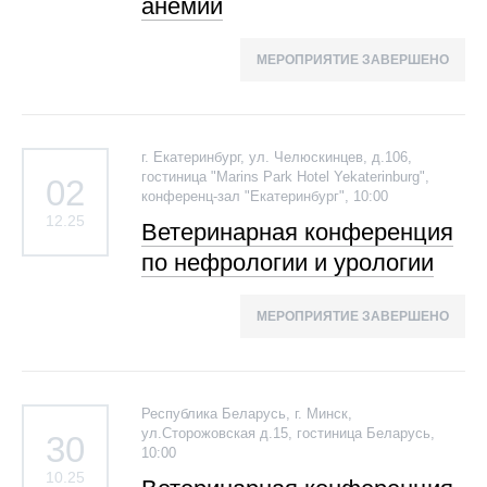
анемии
МЕРОПРИЯТИЕ ЗАВЕРШЕНО
г. Екатеринбург, ул. Челюскинцев, д.106,
гостиница "Marins Park Hotel Yekaterinburg",
02
конференц-зал "Екатеринбург", 10:00
12.25
Ветеринарная конференция
по нефрологии и урологии
МЕРОПРИЯТИЕ ЗАВЕРШЕНО
Республика Беларусь, г. Минск,
ул.Сторожовская д.15, гостиница Беларусь,
30
10:00
10.25