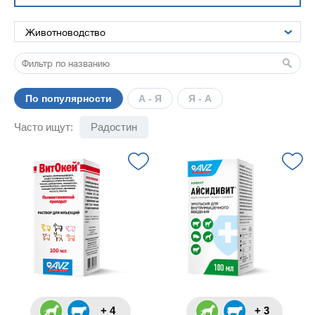
По популярности
А - Я
Я - А
Часто ищут:
Радостин
+ 4
+ 3