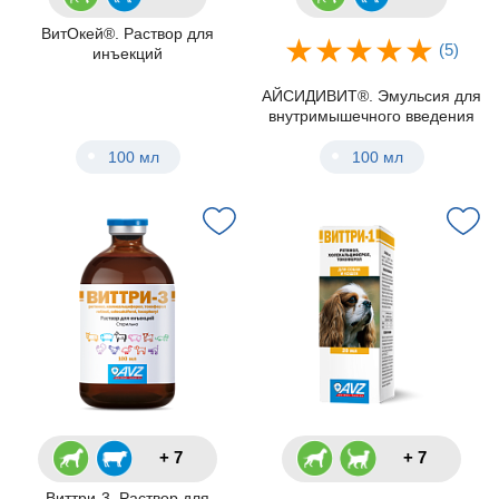
ВитОкей®. Раствор для
(5)
инъекций
АЙСИДИВИТ®. Эмульсия для
внутримышечного введения
100 мл
100 мл
+ 7
+ 7
Виттри-3. Раствор для