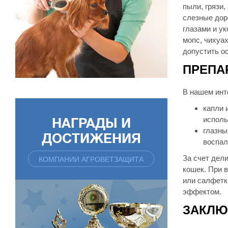
пыли, грязи,
слезные дор
глазами и у
мопс, чихуах
допустить о
ПРЕПА
В нашем инт
капли 
исполь
НАГРАДЫ И
глазны
ДОСТИЖЕНИЯ
воспал
За счет дел
КОМПАНИИ АГРОВЕТЗАЩИТА
кошек. При 
или салфетк
эффектом.
ЗАКЛЮ