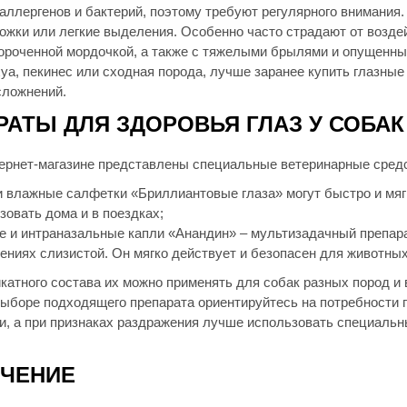
 аллергенов и бактерий, поэтому требуют регулярного внимания
ожки или легкие выделения. Особенно часто страдают от возде
короченной мордочкой, а также с тяжелыми брылями и опущенным
уа, пекинес или сходная порода, лучше заранее купить глазные
сложнений.
РАТЫ ДЛЯ ЗДОРОВЬЯ ГЛАЗ У СОБАК
ернет-магазине представлены специальные ветеринарные средст
и влажные салфетки «Бриллиантовые глаза» могут быстро и мягк
зовать дома и в поездках;
е и интраназальные капли «Анандин» – мультизадачный препара
ениях слизистой. Он мягко действует и безопасен для животных
икатного состава их можно применять для собак разных пород и
выборе подходящего препарата ориентируйтесь на потребности 
и, а при признаках раздражения лучше использовать специаль
ЧЕНИЕ