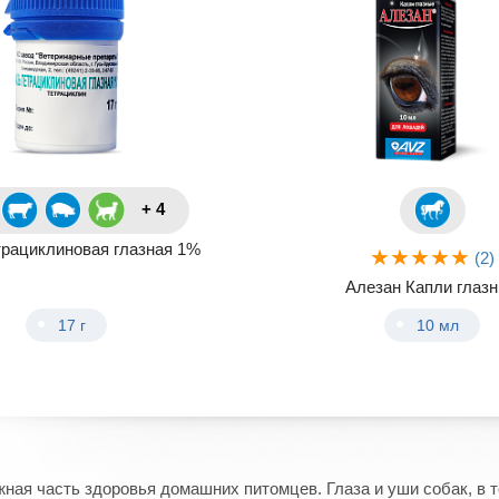
+ 4
трациклиновая глазная 1%
(2)
Алезан Капли глаз
17 г
10 мл
ажная часть здоровья домашних питомцев. Глаза и уши собак, в