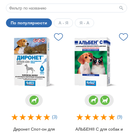
По популярности
А - Я
Я - А
(3)
(9)
Диронет Спот-он для
АЛЬБЕН® С для собак и