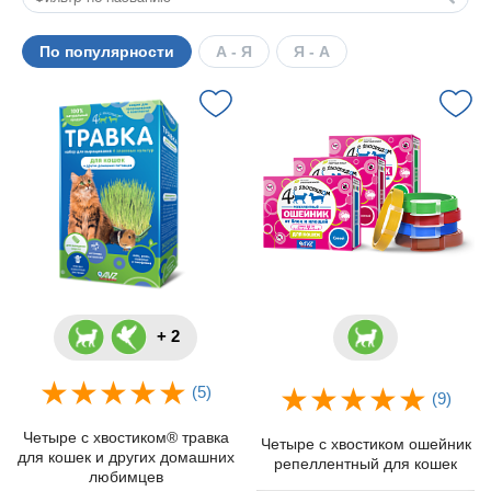
По популярности
А - Я
Я - А
+ 2
(5)
(9)
Четыре с хвостиком® травка
Четыре с хвостиком ошейник
для кошек и других домашних
репеллентный для кошек
любимцев