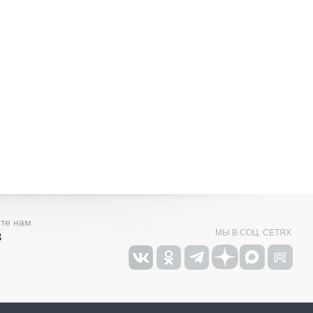
ите нам
МЫ В СОЦ. СЕТЯХ
3