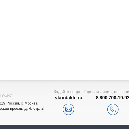
Задайте вопрос
Горячая линия, позвон
Ш ОФИС
vkontakte.ru
8 800 700-19-9
329
Рoccия,
г. Мocквa
,
рский проезд, д. 4, стр. 2