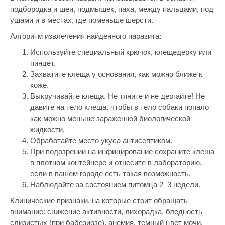
подбородка и шеи, подмышек, паха, между пальцами, под
ушами и в местах, где поменьше шерсти.
Алгоритм извлечения найденного паразита:
Используйте специальный крючок, клещедерку или
пинцет.
Захватите клеща у основания, как можно ближе к
коже.
Выкручивайте клеща. Не тяните и не дергайте! Не
давите на тело клеща, чтобы в тело собаки попало
как можно меньше зараженной биологической
жидкости.
Обработайте место укуса антисептиком.
При подозрении на инфицирование сохраните клеща
в плотном контейнере и отнесите в лабораторию,
если в вашем городе есть такая возможность.
Наблюдайте за состоянием питомца 2–3 недели.
Клинические признаки, на которые стоит обращать
внимание: снижение активности, лихорадка, бледность
слизистых (при бабезиозе), анемия, темный цвет мочи,