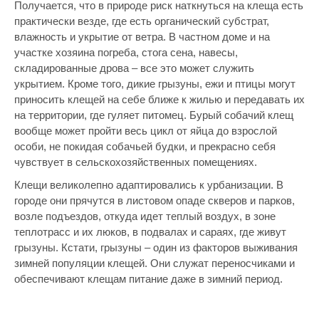
Получается, что в природе риск наткнуться на клеща есть
практически везде, где есть органический субстрат,
влажность и укрытие от ветра. В частном доме и на
участке хозяина погреба, стога сена, навесы,
складированные дрова – все это может служить
укрытием. Кроме того, дикие грызуны, ежи и птицы могут
приносить клещей на себе ближе к жилью и передавать их
на территории, где гуляет питомец. Бурый собачий клещ
вообще может пройти весь цикл от яйца до взрослой
особи, не покидая собачьей будки, и прекрасно себя
чувствует в сельскохозяйственных помещениях.
Клещи великолепно адаптировались к урбанизации. В
городе они прячутся в листовом опаде скверов и парков,
возле подъездов, откуда идет теплый воздух, в зоне
теплотрасс и их люков, в подвалах и сараях, где живут
грызуны. Кстати, грызуны – один из факторов выживания
зимней популяции клещей. Они служат переносчиками и
обеспечивают клещам питание даже в зимний период.