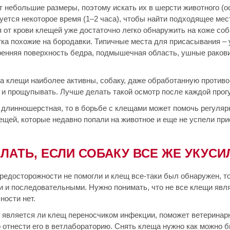
 небольшие размеры, поэтому искать их в шерсти животного (ос
уется некоторое время (1–2 часа), чтобы найти подходящее мес
 от крови клещей уже достаточно легко обнаружить на коже соб
егка похожие на бородавки. Типичные места для присасывания –
тренняя поверхность бедра, подмышечная область, ушные ракови
гда клещи наиболее активны, собаку, даже обработанную прот
 и прощупывать. Лучше делать такой осмотр после каждой прогу
 длинношерстная, то в борьбе с клещами может помочь регуляр
ещей, которые недавно попали на животное и еще не успели при
ЛАТЬ, ЕСЛИ СОБАКУ ВСЕ ЖЕ УКУСИ
редосторожности не помогли и клещ все-таки был обнаружен, то
и и последовательными. Нужно понимать, что не все клещи явл
ности нет.
 является ли клещ переносчиком инфекции, поможет ветеринарн
 отнести его в ветлабораторию. Снять клеща нужно как можно б