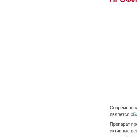
Современная
является «
Б
Препарат пр
активные ве