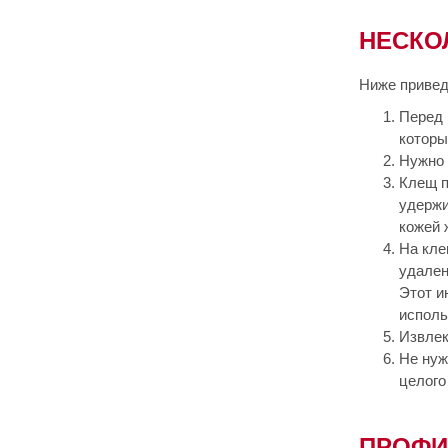
НЕСКО
Ниже привед
Перед 
которы
Нужно 
Клещ п
удержи
кожей 
На кле
удален
Этот и
исполь
Извлек
Не нуж
целого
ПРОФИ