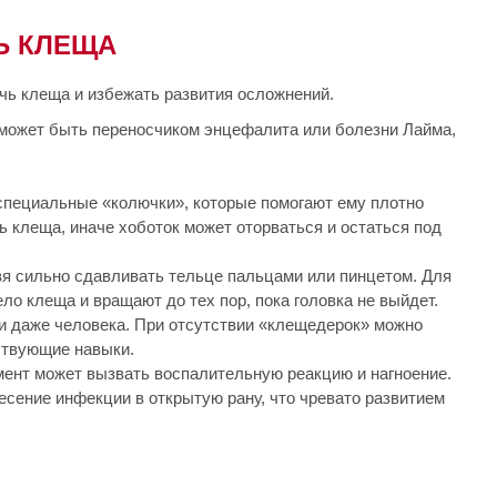
Ь КЛЕЩА
чь клеща и избежать развития осложнений.
 может быть переносчиком энцефалита или болезни Лайма,
специальные «колючки», которые помогают ему плотно
ь клеща, иначе хоботок может оторваться и остаться под
зя сильно сдавливать тельце пальцами или пинцетом. Для
о клеща и вращают до тех пор, пока головка не выйдет.
 и даже человека. При отсутствии «клещедерок» можно
ствующие навыки.
мент может вызвать воспалительную реакцию и нагноение.
есение инфекции в открытую рану, что чревато развитием