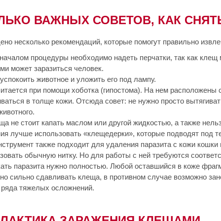
ЛЬКО ВАЖНЫХ СОВЕТОВ, КАК СНЯТ
ено несколько рекомендаций, которые помогут правильно извле
началом процедуры необходимо надеть перчатки, так как клещ
ми может заразиться человек.
успокоить животное и уложить его под лампу.
итается при помощи хоботка (гипостома). На нем расположены 
ваться в толще кожи. Отсюда совет: не нужно просто вытягиват
животного.
ща не стоит капать маслом или другой жидкостью, а также нель
ия лучше использовать «клещедерки», которые подводят под тел
нструмент также подходит для удаления паразита с кожи кошки
зовать обычную нитку. Но для работы с ней требуются соответ
ать паразита нужно полностью. Любой оставшийся в коже фраг
но сильно сдавливать клеща, в противном случае возможно зан
 ряда тяжелых осложнений.
ЛАКТИКА ЗАРАЖЕНИЯ КЛЕЩАМИ