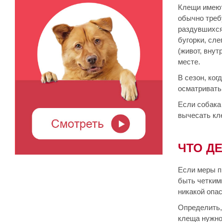
Клещи имеют
обычно треб
раздувшихся
бугорки, сл
(живот, вну
месте.
В сезон, ко
осматривать
Если собака
вычесать кл
ЧТО ДЕ
Если меры п
быть четким
никакой опас
Определить,
клеща нужно