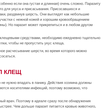
обенно если она густая и длинная) очень сложно. Паразиту
то для укуса и присасывания. Присосавшихся и
аки, раздвинув шерсть. Они выглядят как небольшие
 участки с нежной кожей и хорошим кровообращением
ны). Но паразит может прикрепиться и в любом другом
ивоклещевыми средствами, необходимо ежедневно тщательно
лки, чтобы не пропустить укус клеща.
ное расчесывание шерсти, во время которого можно
сосаться.
Л КЛЕЩ
 не нужно впадать в панику. Действия хозяина должны
яются носителями инфекций, поэтому возможно, что
ый врач. Поэтому в идеале сразу после обнаружения
ыстрее. Чем дольше паразит питается кровью животного,