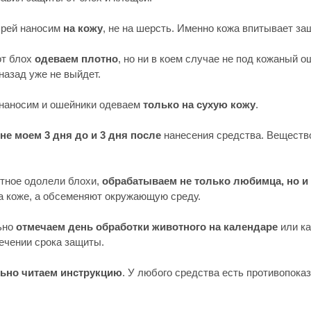
спрей наносим
на кожу
, не на шерсть. Именно кожа впитывает за
от блох
одеваем плотно
, но ни в коем случае не под кожаный 
назад уже не выйдет.
 наносим и ошейники одеваем
только на сухую кожу
.
не моем 3 дня до и 3 дня после
нанесения средства. Вещество
отное одолели блохи,
обрабатываем не только любимца, но и
а коже, а обсеменяют окружающую среду.
ьно
отмечаем день обработки животного на календаре
или ка
течении срока защиты.
ьно читаем инструкцию
. У любого средства есть противопока