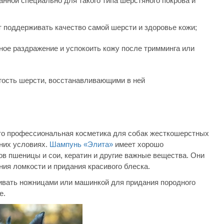
анной специально для такого типа шерстяного покрова и
т поддерживать качество самой шерсти и здоровье кожи;
ое раздражение и успокоить кожу после тримминга или
гость шерсти, восстанавливающими в ней
о профессиональная косметика для собак жесткошерстных
шних условиях.
Шампунь «Элита»
имеет хорошо
в пшеницы и сои, кератин и другие важные вещества. Они
ия ломкости и придания красивого блеска.
ивать ножницами или машинкой для придания породного
е.