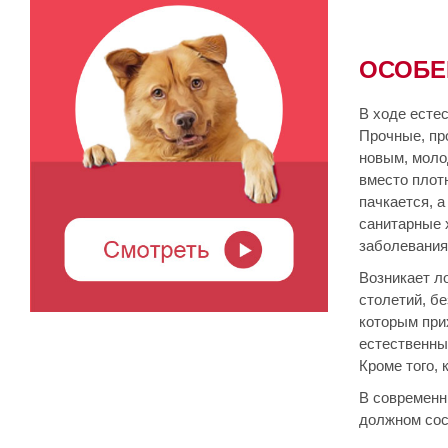
ОСОБЕ
В ходе есте
Прочные, пр
новым, моло
вместо плот
пачкается, а
санитарные 
заболеваниям
Возникает л
столетий, бе
которым при
естественны
Кроме того,
В современн
должном сост