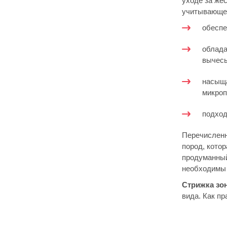
уходе за же
учитывающей
обеспе
облада
вычесы
насыща
микроп
подход
Перечисленн
пород, кото
продуманный
необходимы 
Стрижка зо
вида. Как пр