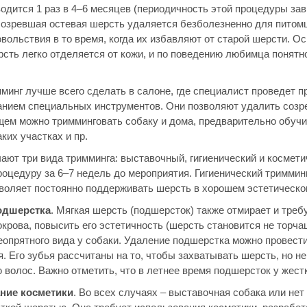
водится 1 раз в 4–6 месяцев (периодичность этой процедуры за
озревшая остевая шерсть удаляется безболезненно для питомц
вольствия в то время, когда их избавляют от старой шерсти. Ос
рсть легко отделяется от кожи, и по поведению любимца понятн
минг лучше всего сделать в салоне, где специалист проведет п
анием специальных инструментов. Они позволяют удалить соз
ем можно тримминговать собаку и дома, предварительно обучив
аких участках и пр.
ают три вида тримминга: выставочный, гигиенический и космети
роцедуру за 6–7 недель до мероприятия. Гигиенический тримминг
зволяет постоянно поддерживать шерсть в хорошем эстетическо
одшерстка
. Мягкая шерсть (подшерсток) также отмирает и треб
крова, повысить его эстетичность (шерсть становится не торча
еопрятного вида у собаки. Удаление подшерстка можно провест
. Его зубья рассчитаны на то, чтобы захватывать шерсть, но н
 волос. Важно отметить, что в летнее время подшерсток у жест
ние косметики
. Во всех случаях – выставочная собака или не