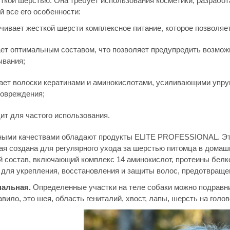
сткой шерстью. Она требует использования косметики, разработ
 все его особенности:
чивает жесткой шерсти комплексное питание, которое позволяе
ет оптимальным составом, что позволяет предупредить возможн
вания;
ет волоски кератинами и аминокислотами, усиливающими упру
овреждения;
ит для частого использования.
ыми качествами обладают продукты ELITE PROFESSIONAL. Эт
рая создана для регулярного ухода за шерстью питомца в дома
 состав, включающий комплекс 14 аминокислот, протеины белко
для укрепления, восстановления и защиты волос, предотвращен
нальная.
Определенные участки на теле собаки можно подравн
авило, это шея, область гениталий, хвост, лапы, шерсть на голов