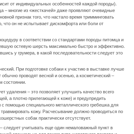
висит от индивидуальных особенностей каждой породы).
а – многие из «жесткачей» даже проявляют очевидные
новной признак того, что настало время тримминговать
о, что он не испытывает дискомфорта или боли от
роцедуру в соответствии со стандартами породы питомца и
ревшую остевую шерсть максимально быстро и эффективно.
шись у грумера, в какой последовательности следует это
ческий. При подготовке собаки к участию в выставке лучше
 обычно проводят весной и осенью, а косметический –
м состоянии.
ует удаления – это позволяет улучшить качество всего
щей, а плотно прилегающей к коже) и предупредить
и с помощью специального металлического гребешка для
е травмировать кожу. Расчесывание должно проводиться по
кошерстных собак практически отсутствует.
т – следует учитывать еще один немаловажный пункт в