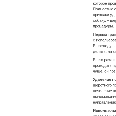
которое про
Полностью с
признаки удо
собаку, – ше
процедуры.
Первый трим
с использов
В последующ
делать, на к
Всего различ
проводить п
чаще, он по
Удаление п
шерстного по
появление н
вычесывания
направлению
Использова