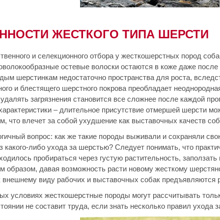
ННОСТИ ЖЕСТКОГО ТИПА ШЕРСТИ
ственного и селекционного отбора у жесткошерстных пород соба
оволокообразные остевые волоски остаются в коже даже после 
дым шерстинкам недостаточно пространства для роста, вследств
ного и блестящего шерстного покрова преобладает неоднородн
 удалять загрязнения становится все сложнее после каждой про
характеристики – длительное присутствие отмершей шерсти мож
, что влечет за собой ухудшение как выставочных качеств соба
огичный вопрос: как же такие породы выживали и сохраняли сво
з какого-либо ухода за шерстью? Следует понимать, что практи
ходилось пробираться через густую растительность, заползать
м образом, давая возможность расти новому жесткому шерстяно
 к внешнему виду рабочих и выставочных собак предъявляются 
ых условиях жесткошерстные породы могут рассчитывать только
оянии не составит труда, если знать несколько правил ухода за