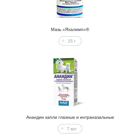
Мазь «Яхалимп»®
15 г
Анандин капли глазные и интраназальные
7 мл