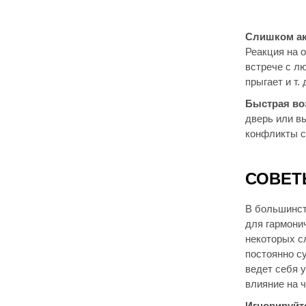
Слишком ак
Реакция на 
встрече с л
прыгает и т. 
Быстрая во
дверь или в
конфликты с
СОВЕТ
В большинст
для гармони
некоторых с
постоянно су
ведет себя у
влияние на 
Игнорируйте