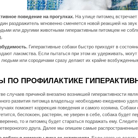
тивное поведение на прогулках.
На улице питомец встречает
один раздражитель мгновенно сменяется новой реакцией на звук
юдьми или другими животными гиперактивным питомцем не соблю
д.
збудимость.
Гиперактивные собаки быстро приходят в состоян
ыдают лакомства. Если пытаться при этом их удерживать, могут
 людьми или сородичами сразу делают их крайне возбужденны
Ы ПО ПРОФИЛАКТИКЕ ГИПЕРАКТИВН
ве случаев причиной внезапно возникшей гиперактивности явля
чного развития питомца владельцу необходимо ежедневно уделят
лучаях поможет коррекция поведения и самого хозяина. Собаки 
етится, беспокоен, растерян, не уверен в себе, собака будет п
веренно, то и питомец будет стараться подражать ему. Следите
четвероногого друга. Далее мы опишем самые распространенные
 собаку в моменты пика ее активности
. Если этого не делат