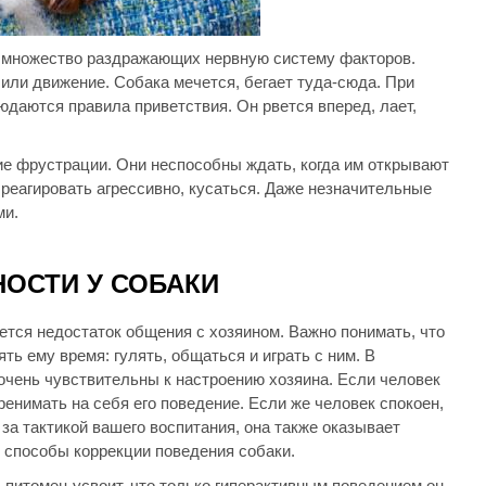
 множество раздражающих нервную систему факторов.
 или движение. Собака мечется, бегает туда-сюда. При
даются правила приветствия. Он рвется вперед, лает,
ие фрустрации. Они неспособны ждать, когда им открывают
 реагировать агрессивно, кусаться. Даже незначительные
ми.
ОСТИ У СОБАКИ
ется недостаток общения с хозяином. Важно понимать, что
ь ему время: гулять, общаться и играть с ним. В
очень чувствительны к настроению хозяина. Если человек
еренимать на себя его поведение. Если же человек спокоен,
 за тактикой вашего воспитания, она также оказывает
 способы коррекции поведения собаки.
ь, питомец усвоит, что только гиперактивным поведением он