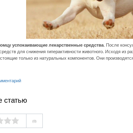
томцу успокаивающие лекарственные средства
. После конс
средств для снижения гиперактивности животного. Исходя из р
остоящие только из натуральных компонентов. Они производятся
мментарий
е статью
(0)