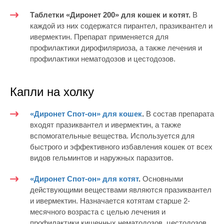
Таблетки «Диронет 200» для кошек и котят.
В
каждой из них содержатся пирантел, празиквантел и
ивермектин. Препарат применяется для
профилактики дирофиляриоза, а также лечения и
профилактики нематодозов и цестодозов.
Капли на холку
«Диронет Спот-он» для кошек
.
В состав препарата
входят празиквантел и ивермектин, а также
вспомогательные вещества. Используется для
быстрого и эффективного избавления кошек от всех
видов гельминтов и наружных паразитов.
«Диронет Спот-он» для котят
.
Основными
действующими веществами являются празиквантел
и ивермектин. Назначается котятам старше 2-
месячного возраста с целью лечения и
профилактики кишечных нематодозов, цестодозов,