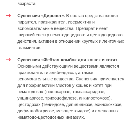
возраста.
Суспензия «Диронет».
В состав средства входят
пирантел, празиквантел, ивермектин и
вспомогательные вещества. Препарат имеет
широкий спектр нематодоцидного и цестодоцидного
действия, активен в отношении круглых и ленточных
гельминтов.
Суспензия «Фебтал-комбо» для кошек и котят.
Основными действующими веществами являются
празиквантел и альбендазол, а также
вспомогательные вещества. Суспензия применяется
для профилактики глистов у кошек и котят при
нематодозах (токсокарозе, токсаскаридозе,
унцинариозе, трихоцефалезе, анкилостомозе),
цестодозах (тениидозе, дипилидиозе, эхинококкозе,
дифиллоботриозе, мезоцестоидозе) и смешанных
нематодо-цестодозных инвазиях.