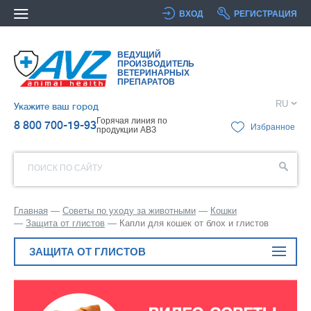
ВХОД
РЕГИСТРАЦИЯ
ВЕДУЩИЙ
ПРОИЗВОДИТЕЛЬ
ВЕТЕРИНАРНЫХ
ПРЕПАРАТОВ
RU
Укажите ваш город
Горячая линия по
8 800 700-19-93
Избранное
продукции АВЗ
ПОИСК ПО САЙТУ
Главная
Советы по уходу за животными
Кошки
Защита от глистов
Капли для кошек от блох и глистов
ЗАЩИТА ОТ ГЛИСТОВ