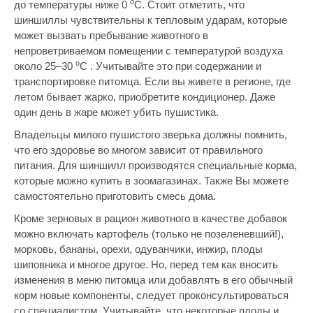
o
до температуры ниже 0
C. Стоит отметить, что
шиншиллы чувствительны к тепловым ударам, которые
может вызвать пребывание животного в
непроветриваемом помещении с температурой воздуха
o
около 25–30
C . Учитывайте это при содержании и
транспортировке питомца. Если вы живете в регионе, где
летом бывает жарко, приобретите кондиционер. Даже
один день в жаре может убить пушистика.
Владельцы милого пушистого зверька должны помнить,
что его здоровье во многом зависит от правильного
питания. Для шиншилл производятся специальные корма,
которые можно купить в зоомагазинах. Также Вы можете
самостоятельно приготовить смесь дома.
Кроме зерновых в рацион животного в качестве добавок
можно включать картофель (только не позеленевший!),
морковь, бананы, орехи, одуванчики, инжир, плоды
шиповника и многое другое. Но, перед тем как вносить
изменения в меню питомца или добавлять в его обычный
корм новые компоненты, следует проконсультироваться
со специалистом. Учитывайте, что некоторые плоды и