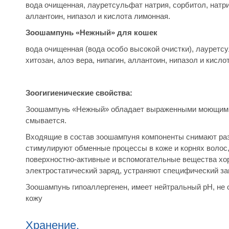
вода очищенная, лауретсульфат натрия, сорбитол, натри
аллантоин, нипазол и кислота лимонная.
Зоошампунь «Нежный» для кошек
вода очищенная (вода особо высокой очистки), лауретс
хитозан, алоэ вера, нипагин, аллантоин, нипазол и кисл
Зоогигиенические свойства:
Зоошампунь «Нежный» обладает выраженными моющими с
смывается.
Входящие в состав зоошампуня компоненты снимают раз
стимулируют обменные процессы в коже и корнях волос,
поверхностно-активные и вспомогательные вещества хо
электростатический заряд, устраняют специфический за
Зоошампунь гипоаллергенен, имеет нейтральный pH, не
кожу
Хранение.