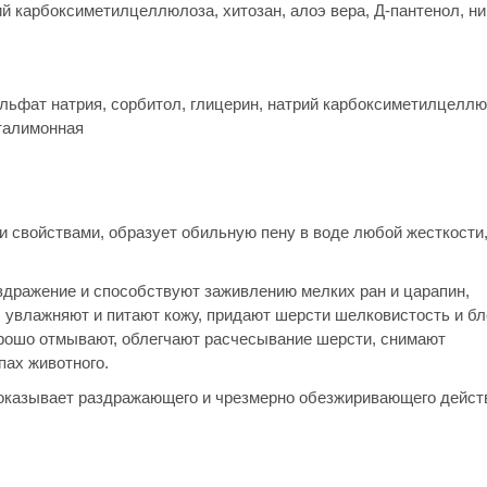
й карбоксиметилцеллюлоза, хитозан, алоэ вера, Д-пантенол, ни
ульфат натрия, сорбитол, глицерин, натрий карбоксиметилцеллю
оталимонная
войствами, образует обильную пену в воде любой жесткости,
дражение и способствуют заживлению мелких ран и царапин,
 увлажняют и питают кожу, придают шерсти шелковистость и бл
рошо отмывают, облегчают расчесывание шерсти, снимают
пах животного.
 оказывает раздражающего и чрезмерно обезжиривающего дейст