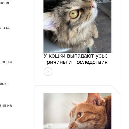
пагин,
лоза,
У кошки выпадают усы:
причины и последствия
 легко
еск;
вия на