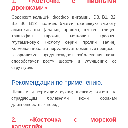
1.
«Косточка с пивными
дрожжами»
Cодержит кальций, фосфор, витамины D3, В1, В2,
В5, В6, В12, протеин, биотин, фолиевую кислоту,
аминокислоты (аланин, аргинин, цистин, глицин,
триптофан, тирозин, метионин, треонин,
глутаминовую кислоту, серин, пролин, валин).
Кормовая добавка нормализует обменные процессы
в организме, предупреждает заболевания кожи,
способствует росту шерсти и улучшению ее
структуры.
Рекомендации по применению.
Щенным и кормящим сукам; щенкам; животным,
страдающим болезнями кожи; собакам
длинношерстных пород.
2.
«Косточка с морской
капустой»