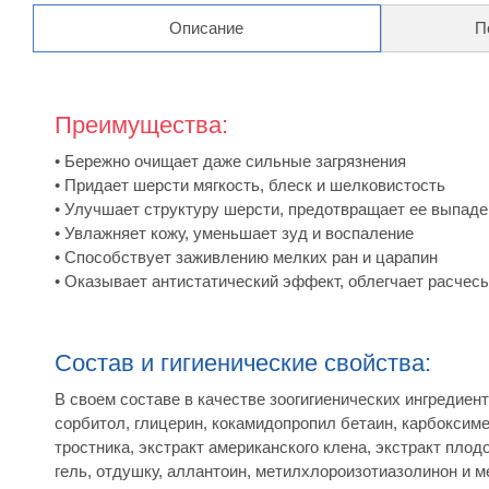
Описание
П
Преимущества:
• Бережно очищает даже сильные загрязнения
• Придает шерсти мягкость, блеск и шелковистость
• Улучшает структуру шерсти, предотвращает ее выпад
• Увлажняет кожу, уменьшает зуд и воспаление
• Способствует заживлению мелких ран и царапин
• Оказывает антистатический эффект, облегчает расчес
Состав и гигиенические свойства:
В своем составе в качестве зоогигиенических ингредие
сорбитол, глицерин, кокамидопропил бетаин, карбоксиме
тростника, экстракт американского клена, экстракт плод
гель, отдушку, аллантоин, метилхлороизотиазолинон и м