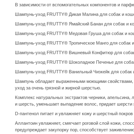
В зависимости от вспомогательных компонентов и парф
Шампунь-уход FRUTTY® Дикая Малина для собак и кош
Шампунь-уход FRUTTY® Ямайский Банан для собак и к
Шампунь-уход FRUTTY® Медовая Груша для собак и ко
Шампунь-уход FRUTTY® Тропическое Манго для собак и
Шампунь-уход FRUTTY® Вишневый Конфитюр для собак
Шампунь-уход FRUTTY® Шоколадное Печенье для собак
Шампунь-уход FRUTTY® Ванильный Чизкейк для собак и
Шампунь обладает выраженными моющими свойствами, с
уход за очень грязной и жирной шерстью.
Комплекс натуральных экстрактов черники, апельсина, л
и шерсть, уменьшает выпадение волос, придает шерсти я
D-пантенол питает и увлажняет кожу и шерстный покров 
Аллантоин увлажняет, смягчает роговой слой кожи, спо
предупреждает закупорку пор, способствует заживлению