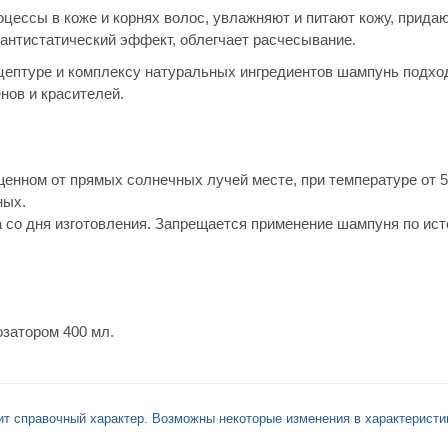
оцессы в коже и корнях волос, увлажняют и питают кожу, прида
антистатический эффект, облегчает расчесывание.
цептуре и комплексу натуральных ингредиентов шампунь подхо
нов и красителей.
щенном от прямых солнечных лучей месте, при температуре от 
ных.
а со дня изготовления. Запрещается применение шампуня по ис
затором 400 мл.
ит справочный характер. Возможны некоторые изменения в характеристи