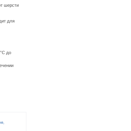
ют шерсти
дит для
5°С до
течении
ке,