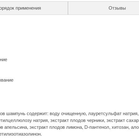
орядок применения
Отзывы
ение
ывание
нтов шампунь содержит: воду очищенную, лауретсульфат натрия,
тилцеллюлозу натрия, экстракт плодов черники, экстракт сахар
ов апельсина, экстракт плодов лимона, D-пантенол, хитозан, ало
етилизотиазолинон.