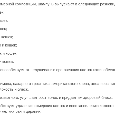
юмерной композиции, шампунь выпускают в следующих разнови
ек;
ошек;
шек;
 кошек;
 и кошек;
 и кошек;
 кошек.
пособствует отшелушиванию ороговевших клеток кожи, обесп
имона, сахарного тростника, американского клена, алоэ вера пи
ркость и блеск.
животного, улучшает рост волос и придает им здоровый блеск.
собствует удалению отмерших клеток и восстановлению кожного 
 мелких ран и царапин.