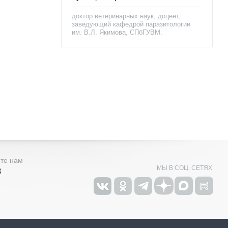
доктор ветеринарных наук, доцент,
заведующий кафедрой паразитологии
им. В.Л. Якимова, СПбГУВМ.
ите нам
МЫ В СОЦ. СЕТЯХ
3