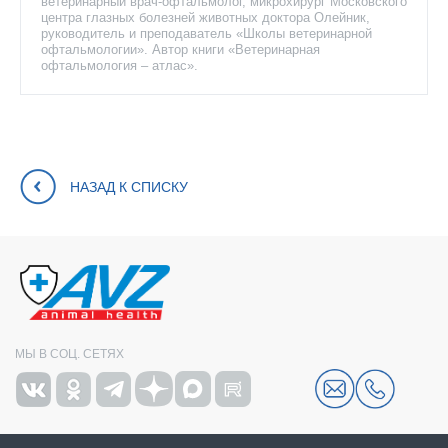
ветеринарный врач-офтальмолог, микрохирург Московского
центра глазных болезней животных доктора Олейник,
руководитель и преподаватель «Школы ветеринарной
офтальмологии». Автор книги «Ветеринарная
офтальмология – атлас».
НАЗАД К СПИСКУ
МЫ В СОЦ. СЕТЯХ